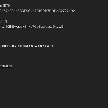
m (ETH):
9e57c29ab683E964c76160B7B0BaB2727dD2
(BTC):
rttyhk2h5wqask3nku70e3qtycssz5kvw5l
 -2026 BY THOMAS WENZLAFF
zlaff.de