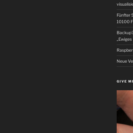
visualisi
Fünfter 
10100 F
Backup? 
„Ewiges 
Raspberr
Neue Ver
GIVE M