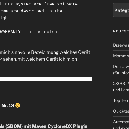
Linux system are free software;
Kategor
ram are described in the
ight.
WARRANTY, to the extent
NEUEST
Drzewa
r mich sinnvolle Bezeichnung welches Gerät
Mammoth
er sehen, mit welchem Gerät ich mich
Den Urw
(für Info
23000 M
und Lan
Top Ten
 Nr. 18
Quicktes
Automat
ials (SBOM) mit Maven CycloneDX Plugin
und ext