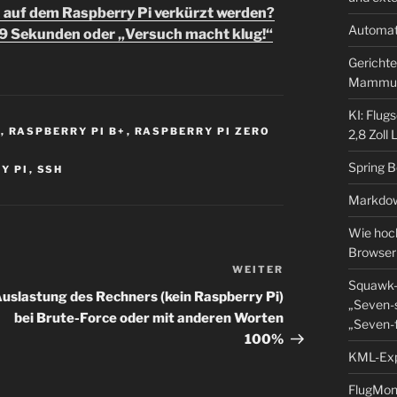
 auf dem Raspberry Pi verkürzt werden?
Automat
 19 Sekunden oder „Versuch macht klug!“
Gerichte
Mammu
KI: Flug
B
,
RASPBERRY PI B+
,
RASPBERRY PI ZERO
2,8 Zoll
Spring 
Y PI
,
SSH
Markdow
Wie hoch
Browser
WEITER
Nächster
Squawk-
Beitrag
uslastung des Rechners (kein Raspberry Pi)
„Seven-s
bei Brute-Force oder mit anderen Worten
„Seven-f
100%
KML-Expo
FlugMoni