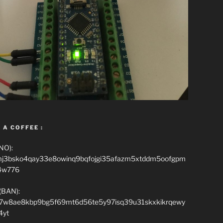
 A COFFEE :
NO):
mj3bsko4qay33e8owinq9bqfojgi35afazm5xtddm5oofgpm
4w776
(BAN):
7w8ae8kbp9bg5f69mt6d56te5y97isq39u31skxkikrqewy
4yt