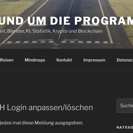
RUND UM DIE PROGR
it, Blender, KI, Statistik, Krypto und Blockchain
Reisen
Mindmaps
Kontakt
Impressum
Datensc
Suchen
SH Login anpassen/löschen
nach:
 jedes mal diese Meldung ausgegeben.
KATEG