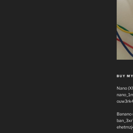
BUY MY
Nano (X
nano_1
ouw3rk
Banano 
ban_3xr
ehetmzj