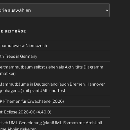
ien
E BEITRÄGE
 mamutowe w Niemczech
 Trees in Germany
eltmammutbaum selbst ziehen als Aktivitäts Diagramm
rmatiker)
ammutbäume in Deutschland (auch Bremen, Hannover
genhagen …) mit plantUML und Test
 KI-Themen für Erwachsene (2026)
t: Eclipse 2026-06 (4.40.0)
isch UML Generierung (plantUML-Format) mit ArchUnit
erne Abhängigkeiten