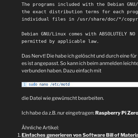
The programs included with the Debian GNU/
the exact distribution terms for each prog
individual files in /usr/share/doc/*/copyr
Debian GNU/Linux comes with ABSOLUTELY NO 
permitted by applicable law.
Das Nervt! Die habe ich gelöscht und durch eine fü
es ist angepasst. So kann ich beim anmelden leicht
verbunden haben. Dazu einfach mit
1
sudo 
nano
/
etc
/
motd
die Datei wie gewünscht bearbeiten.
Ich habe da z.B. nur eingetragen:
Raspberry Pi Zero
Ähnliche Artikel:
Einfaches generieren von Software Bill of Mater