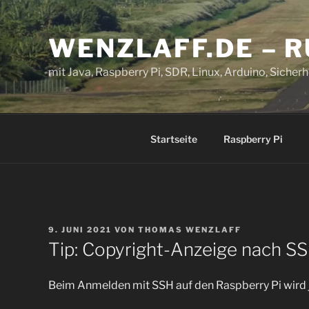
Zum
Inhalt
WENZLAFF.DE – 
springen
mit Java, Raspberry Pi, SDR, Linux, Arduino, Sicherhe
Startseite
Raspberry Pi
VERÖFFENTLICHT
9. JUNI 2021
VON
THOMAS WENZLAFF
AM
Tip: Copyright-Anzeige nach S
Beim Anmelden mit SSH auf den Raspberry Pi wird