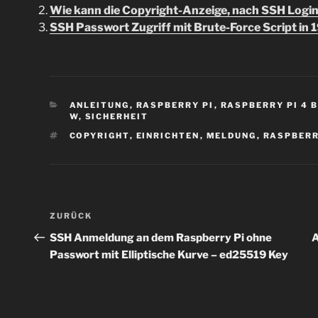
Wie kann die Copyright-Anzeige, nach SSH Login
SSH Passwort Zugriff mit Brute-Force Script in
KATEGORIEN
ANLEITUNG
,
RASPBERRY PI
,
RASPBERRY PI 4 
W
,
SICHERHEIT
SCHLAGWÖRTER
COPYRIGHT
,
EINRICHTEN
,
MELDUNG
,
RASPBERR
Beitragsnavigation
Vorheriger
ZURÜCK
Beitrag
SSH Anmeldung an dem Raspberry Pi ohne
A
Passwort mit Elliptische Kurve – ed25519 Key