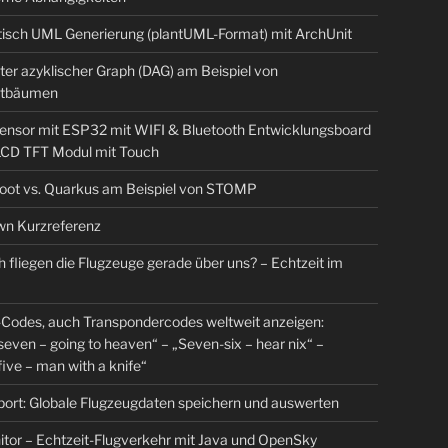
isch UML Generierung (plantUML-Format) mit ArchUnit
ter azyklischer Graph (DAG) am Beispiel von
tbäumen
sensor mit ESP32 mit WIFI & Bluetooth Entwicklungsboard
 LCD TFT Modul mit Touch
Boot vs. Quarkus am Beispiel von STOMP
n Kurzreferenz
 fliegen die Flugzeuge gerade über uns? – Echtzeit im
Codes, auch Transpondercodes weltweit anzeigen:
even – going to heaven“ – „Seven-six – hear nix“ –
ive – man with a knife“
rt: Globale Flugzeugdaten speichern und auswerten
tor – Echtzeit-Flugverkehr mit Java und OpenSky