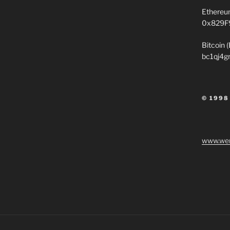
Ethereu
0x829F
Bitcoin 
bc1qj4g
© 1998
www.wen