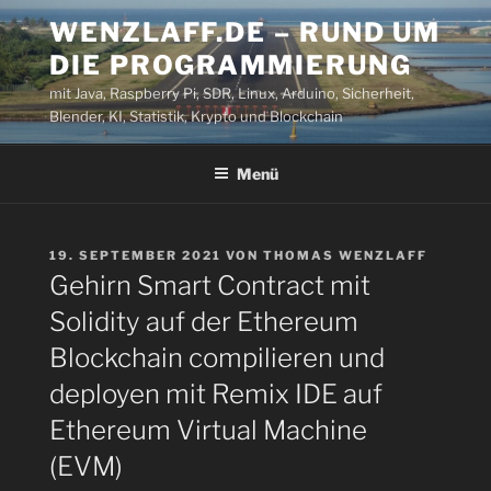
Zum
WENZLAFF.DE – RUND UM
Inhalt
DIE PROGRAMMIERUNG
springen
mit Java, Raspberry Pi, SDR, Linux, Arduino, Sicherheit,
Blender, KI, Statistik, Krypto und Blockchain
Menü
VERÖFFENTLICHT
19. SEPTEMBER 2021
VON
THOMAS WENZLAFF
AM
Gehirn Smart Contract mit
Solidity auf der Ethereum
Blockchain compilieren und
deployen mit Remix IDE auf
Ethereum Virtual Machine
(EVM)