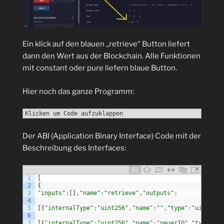
Ein klick auf den blauen „retrieve“ Button liefert
dann den Wert aus der Blockchain. Alle Funktionen
mit constant oder pure liefern blaue Button.
Hier noch das ganze Programm:
Klicken um Code aufzuklappen
Der ABI (Application Binary Interface) Code mit der
Beschreibung des Interfaces:
1
[
2
{
3
"inputs"
:
[
]
,
"name"
:
"retrieve"
,
"outputs"
:
4
5
[
{
"internalType"
:
"uint256"
,
"name"
:
""
,
"type"
:
"uint256"
6
7
[
{
"internalType"
:
"uint256"
,
"name"
:
"neuerIQ"
,
"type"
:
"u