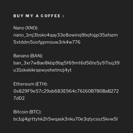
BUY MY A COFFEE :
Nano (XNO):
nano_1mj3bsko4qay33e8owinq9bqfojgi35afazm
5xtddm5oofgpmouw3rk4w776
Banano (BAN):
ban_3xr7w8ae8kbp9bg5f69mt6d56te5y97isq39
u31skxkikrqewyehetmzj4yt
Ethereum (ETH):
0x829F9e57c29ab683E964c76160B7B0BaB272
7dD2
Bitcoin (BTC):
bc1qj4grttyhk2h5wqask3nku70e3qtycssz5kvw5l