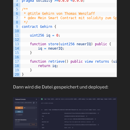
3
pragma 
solidity
>=
0.6.0
<
0.9.0
;
4
5
/** 
6
 * @title Gehirn von Thomas Wenzlaff
7
 * @dev Mein Smart Contract mit solidity zum Speicher
8
 */
9
contract
Gehirn
{
10
11
uint256 
iq
=
0
;
12
13
function
store
(
uint256 
neuerIQ
)
public
{
14
iq
=
neuerIQ
;
15
}
16
17
function
retrieve
(
)
public
view 
returns
(
uint256
)
18
return
iq
;
19
}
20
}
Dann wird die Datei gespeichert und deployed: