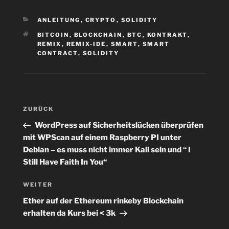
KATEGORIEN
ANLEITUNG
,
CRYPTO
,
SOLIDITY
SCHLAGWÖRTER
BITCOIN
,
BLOCKCHAIN
,
BTC
,
KONTRAKT
,
REMIX
,
REMIX-IDE
,
SMART
,
SMART
CONTRACT
,
SOLIDITY
Beitragsnavigation
Vorheriger
ZURÜCK
Beitrag
WordPress auf Sicherheitslücken überprüfen
mit WPScan auf einem Raspberry PI unter
Debian – es muss nicht immer Kali sein und “ I
Still Have Faith In You“
Nächster
WEITER
Beitrag
Ether auf der Ethereum rinkeby Blockchain
erhalten da Kurs bei < 3k