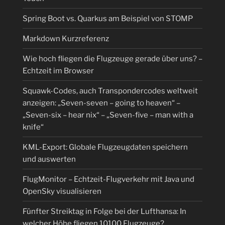
Spring Boot vs. Quarkus am Beispiel von STOMP
Markdown Kurzreferenz
Wie hoch fliegen die Flugzeuge gerade über uns? –
Echtzeit im Browser
Squawk-Codes, auch Transpondercodes weltweit
anzeigen: „Seven-seven – going to heaven“ –
„Seven-six – hear nix“ – „Seven-five – man with a
knife“
KML-Export: Globale Flugzeugdaten speichern
und auswerten
FlugMonitor – Echtzeit-Flugverkehr mit Java und
OpenSky visualisieren
Fünfter Streiktag in Folge bei der Lufthansa: In
welcher Höhe fliegen 10100 Flugzeuge?