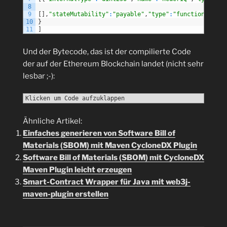
8
9
[
]
,
"stateMutability"
:
"payable"
,
"type"
:
"function"
10
}
11
]
Und der Bytecode, das ist der compilierte Code
der auf der Ethereum Blockchain landet (nicht sehr
lesbar ;-):
Klicken um Code aufzuklappen
Ähnliche Artikel:
Einfaches generieren von Software Bill of
Materials (SBOM) mit Maven CycloneDX Plugin
Software Bill of Materials (SBOM) mit CycloneDX
Maven Plugin leicht erzeugen
Smart-Contract Wrapper für Java mit web3j-
maven-plugin erstellen