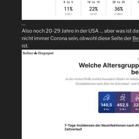
…
Also noch 20-29 Jahre in der USA
… aber was ist da
nicht immer Corona sein, obwohl diese Seite der
Be
ist.