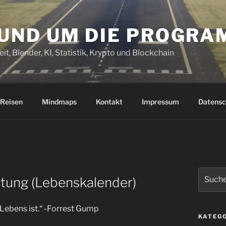
RUND UM DIE PROGR
it, Blender, KI, Statistik, Krypto und Blockchain
Reisen
Mindmaps
Kontakt
Impressum
Datensc
Suchen
rtung (Lebenskalender)
nach:
Lebens ist.“ -Forrest Gump
KATEG