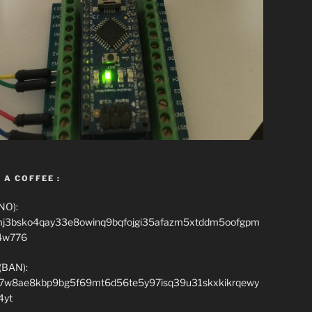
 A COFFEE :
NO):
mj3bsko4qay33e8owinq9bqfojgi35afazm5xtddm5oofgpm
4w776
(BAN):
7w8ae8kbp9bg5f69mt6d56te5y97isq39u31skxkikrqewy
4yt