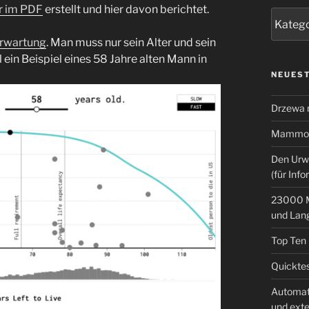
r im PDF
erstellt und hier davon berichtet.
Kategor
erwartung
. Man muss nur sein Alter und sein
ein Beispiel eines 58 Jahre alten Mann in
NEUEST
Drzewa
Mammoth
Den Urw
(für Info
23000 M
und Lan
Top Ten
Quicktes
Automat
und ext