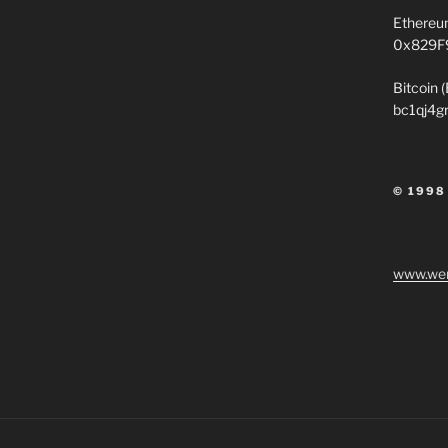
Ethereu
0x829F
Bitcoin 
bc1qj4g
© 1998
www.wen