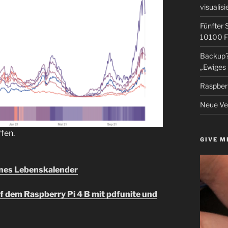
visualisi
Fünfter 
10100 F
Backup? 
„Ewiges 
Raspberr
Neue Ver
fen.
GIVE M
eines Lebenskalender
 dem Raspberry Pi 4 B mit pdfunite und