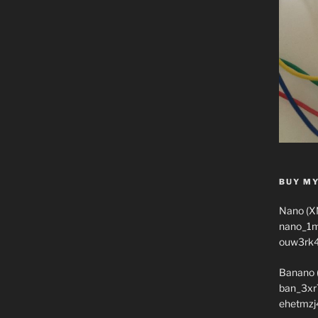
BUY MY
Nano (X
nano_1
ouw3rk
Banano 
ban_3xr
ehetmzj