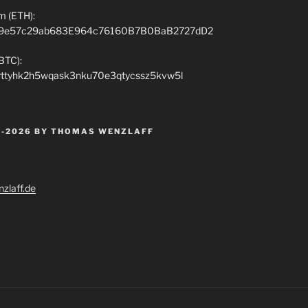
m (ETH):
9e57c29ab683E964c76160B7B0BaB2727dD2
(BTC):
rttyhk2h5wqask3nku70e3qtycssz5kvw5l
 -2026 BY THOMAS WENZLAFF
zlaff.de