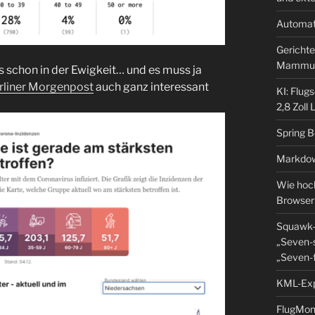
Automat
Gerichte
Mammu
s schon in der Ewigkeit… und es muss ja
rliner Morgenpost
auch ganz interessant
KI: Flug
2,8 Zoll
Spring 
Markdow
Wie hoch
Browser
Squawk-
„Seven-s
„Seven-f
KML-Expo
FlugMoni