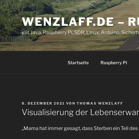
Zum
Inhalt
WENZLAFF.DE – 
springen
mit Java, Raspberry Pi, SDR, Linux, Arduino, Sicherhe
Startseite
Raspberry Pi
VERÖFFENTLICHT
8. DEZEMBER 2021
VON
THOMAS WENZLAFF
AM
Visualisierung der Lebenserwa
„Mama hat immer gesagt, dass Sterben ein Teil des 