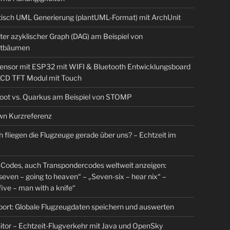
isch UML Generierung (plantUML-Format) mit ArchUnit
ter azyklischer Graph (DAG) am Beispiel von
tbäumen
sensor mit ESP32 mit WIFI & Bluetooth Entwicklungsboard
 LCD TFT Modul mit Touch
Boot vs. Quarkus am Beispiel von STOMP
n Kurzreferenz
 fliegen die Flugzeuge gerade über uns? – Echtzeit im
Codes, auch Transpondercodes weltweit anzeigen:
even – going to heaven“ – „Seven-six – hear nix“ –
ive – man with a knife“
rt: Globale Flugzeugdaten speichern und auswerten
tor – Echtzeit-Flugverkehr mit Java und OpenSky