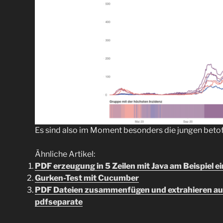
Es sind also im Moment besonders die jungen betof
Ähnliche Artikel:
PDF erzeugung in 5 Zeilen mit Java am Beispiel 
Gurken-Test mit Cucumber
PDF Dateien zusammenfügen und extrahieren auf
pdfseparate