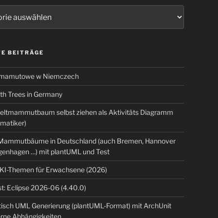
ien
E BEITRÄGE
 mamutowe w Niemczech
 Trees in Germany
eltmammutbaum selbst ziehen als Aktivitäts Diagramm
rmatiker)
ammutbäume in Deutschland (auch Bremen, Hannover
genhagen …) mit plantUML und Test
 KI-Themen für Erwachsene (2026)
t: Eclipse 2026-06 (4.40.0)
isch UML Generierung (plantUML-Format) mit ArchUnit
erne Abhängigkeiten