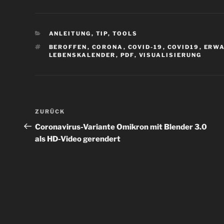
KATEGORIEN
ANLEITUNG
,
TIP
,
TOOLS
SCHLAGWÖRTER
BEROFFEN
,
CORONA
,
COVID-19
,
COVID19
,
ERW
LEBENSKALENDER
,
PDF
,
VISUALISIERUNG
Beitragsnavigation
Vorheriger
ZURÜCK
Beitrag
Coronavirus-Variante Omikron mit Blender 3.0
als HD-Video gerendert