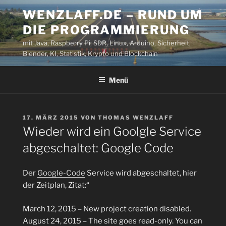
Zum
WENZLAFF.DE – RUND UM
Inhalt
DIE PROGRAMMIERUNG
springen
mit Java, Raspberry Pi, SDR, Linux, Arduino, Sicherheit,
Blender, KI, Statistik, Krypto und Blockchain
Menü
VERÖFFENTLICHT
17. MÄRZ 2015
VON
THOMAS WENZLAFF
AM
Wieder wird ein Goolgle Service
abgeschaltet: Google Code
Der
Google-Code
Service wird abgeschaltet, hier
der Zeitplan, Zitat:“
March 12, 2015 – New project creation disabled.
August 24, 2015 – The site goes read-only. You can