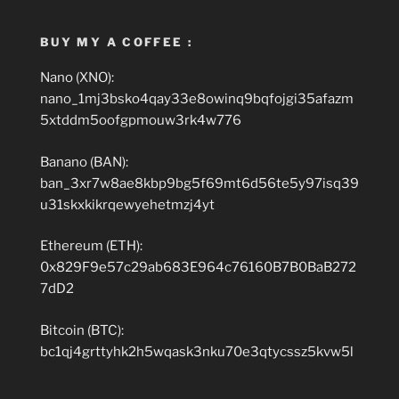
BUY MY A COFFEE :
Nano (XNO):
nano_1mj3bsko4qay33e8owinq9bqfojgi35afazm
5xtddm5oofgpmouw3rk4w776
Banano (BAN):
ban_3xr7w8ae8kbp9bg5f69mt6d56te5y97isq39
u31skxkikrqewyehetmzj4yt
Ethereum (ETH):
0x829F9e57c29ab683E964c76160B7B0BaB272
7dD2
Bitcoin (BTC):
bc1qj4grttyhk2h5wqask3nku70e3qtycssz5kvw5l