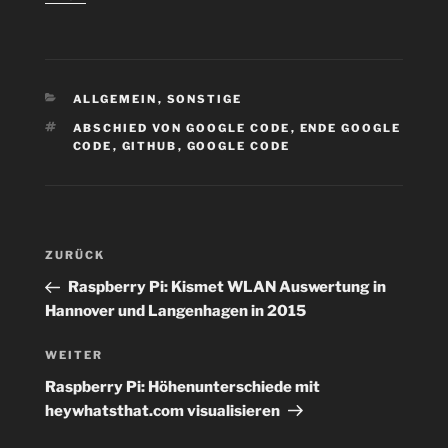
KATEGORIEN
ALLGEMEIN
,
SONSTIGE
SCHLAGWÖRTER
ABSCHIED VON GOOGLE CODE
,
ENDE GOOGLE
CODE
,
GITHUB
,
GOOGLE CODE
Beitragsnavigation
Vorheriger
ZURÜCK
Beitrag
Raspberry Pi: Kismet WLAN Auswertung in
Hannover und Langenhagen in 2015
Nächster
WEITER
Beitrag
Raspberry Pi: Höhenunterschiede mit
heywhatsthat.com visualisieren