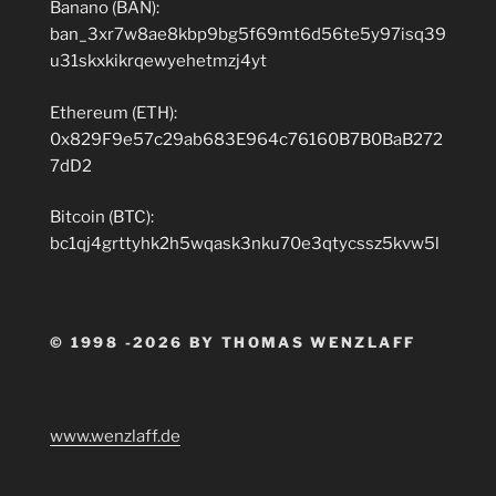
Banano (BAN):
ban_3xr7w8ae8kbp9bg5f69mt6d56te5y97isq39
u31skxkikrqewyehetmzj4yt
Ethereum (ETH):
0x829F9e57c29ab683E964c76160B7B0BaB272
7dD2
Bitcoin (BTC):
bc1qj4grttyhk2h5wqask3nku70e3qtycssz5kvw5l
© 1998 -2026 BY THOMAS WENZLAFF
www.wenzlaff.de