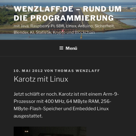
Zum
WENZLAFF.DE – RUND UM
Inhalt
DIE PROGRAMMIERUNG
springen
mit Java, Raspberry Pi, SDR, Linux, Arduino, Sicherheit,
Blender, KI, Statistik, Krypto und Blockchain
Menü
VERÖFFENTLICHT
10. MAI 2012
VON
THOMAS WENZLAFF
AM
Karotz mit Linux
Jetzt schläft er noch. Karotz ist mit einem Arm-9-
Prozessor mit 400 MHz, 64 MByte RAM, 256-
MByte-Flash-Speicher und Embedded Linux
ausgestattet.