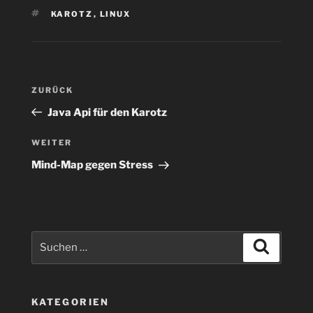
SCHLAGWÖRTER
KAROTZ
,
LINUX
Beitragsnavigation
Vorheriger
ZURÜCK
Beitrag
Java Api für den Karotz
Nächster
WEITER
Beitrag
Mind-Map gegen Stress
Suchen
Suchen
nach:
KATEGORIEN