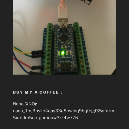
BUY MY A COFFEE :
Nano (XNO):
nano_1mj3bsko4qay33e8owinq9bqfojgi35afazm
5xtddm5oofgpmouw3rk4w776