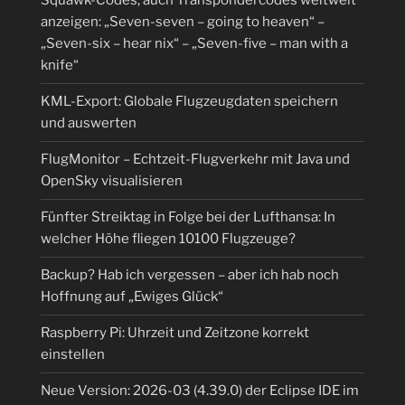
Squawk-Codes, auch Transpondercodes weltweit
anzeigen: „Seven-seven – going to heaven“ –
„Seven-six – hear nix“ – „Seven-five – man with a
knife“
KML-Export: Globale Flugzeugdaten speichern
und auswerten
FlugMonitor – Echtzeit-Flugverkehr mit Java und
OpenSky visualisieren
Fünfter Streiktag in Folge bei der Lufthansa: In
welcher Höhe fliegen 10100 Flugzeuge?
Backup? Hab ich vergessen – aber ich hab noch
Hoffnung auf „Ewiges Glück“
Raspberry Pi: Uhrzeit und Zeitzone korrekt
einstellen
Neue Version: 2026-03 (4.39.0) der Eclipse IDE im