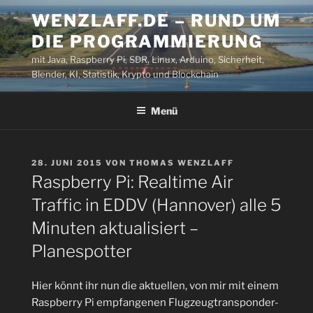
Zum
WENZLAFF.DE – RUND UM
Inhalt
DIE PROGRAMMIERUNG
springen
mit Java, Raspberry Pi, SDR, Linux, Arduino, Sicherheit,
Blender, KI, Statistik, Krypto und Blockchain
Menü
VERÖFFENTLICHT
28. JUNI 2015
VON
THOMAS WENZLAFF
AM
Raspberry Pi: Realtime Air
Traffic in EDDV (Hannover) alle 5
Minuten aktualisiert –
Planespotter
Hier könnt ihr nun die aktuellen, von mir mit einem
Raspberry Pi empfangenen Flugzeugtransponder-