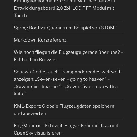
KI: Flugsensor mit ESP32 mit WIFI & Bluetooth
Entwicklungsboard 2,8 Zoll LCD TFT Modul mit
Touch
Spring Boot vs. Quarkus am Beispiel von STOMP
Markdown Kurzreferenz
Wie hoch fliegen die Flugzeuge gerade über uns? –
Echtzeit im Browser
Squawk-Codes, auch Transpondercodes weltweit
anzeigen: „Seven-seven – going to heaven“ –
„Seven-six – hear nix“ – „Seven-five – man with a
knife“
KML-Export: Globale Flugzeugdaten speichern
und auswerten
FlugMonitor – Echtzeit-Flugverkehr mit Java und
OpenSky visualisieren