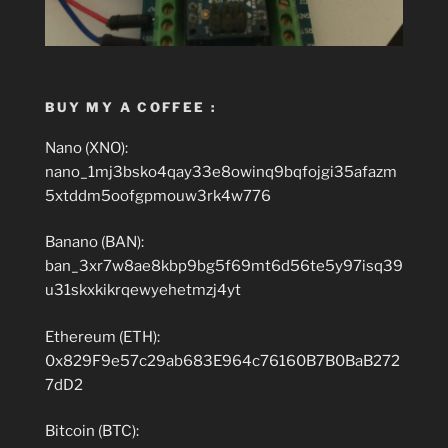
BUY MY A COFFEE :
Nano (XNO):
nano_1mj3bsko4qay33e8owinq9bqfojgi35afazm
5xtddm5oofgpmouw3rk4w776
Banano (BAN):
ban_3xr7w8ae8kbp9bg5f69mt6d56te5y97isq39
u31skxkikrqewyehetmzj4yt
Ethereum (ETH):
0x829F9e57c29ab683E964c76160B7B0BaB272
7dD2
Bitcoin (BTC):