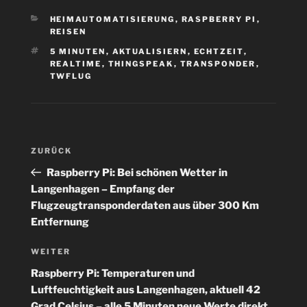
KATEGORIEN
HEIMAUTOMATISIERUNG
,
RASPBERRY PI
,
REISEN
SCHLAGWÖRTER
5 MINUTEN
,
AKTUALISIERN
,
ECHTZEIT
,
REALTIME
,
THINGSPEAK
,
TRANSPONDER
,
TWFLUG
Beitragsnavigation
Vorheriger
ZURÜCK
Beitrag
Raspberry Pi: Bei schönen Wetter in
Langenhagen – Empfang der
Flugzeugtransponderdaten aus über 300 Km
Entfernung
Nächster
WEITER
Beitrag
Raspberry Pi: Temperaturen und
Luftfeuchtigkeit aus Langenhagen, aktuell 42
Grad Celsius – alle 5 Minuten neue Werte direkt