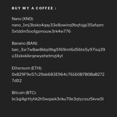
BUY MY A COFFEE :
Nano (XNO):
nano_1mj3bsko4qay33e8owinq9bqfojgi35afazm
5xtddm5oofgpmouw3rk4w776
Banano (BAN):
ban_3xr7w8ae8kbp9bg5f69mt6d56te5y97isq39
u31skxkikrqewyehetmzj4yt
Ethereum (ETH):
0x829F9e57c29ab683E964c76160B7B0BaB272
7dD2
Bitcoin (BTC):
bc1qj4grttyhk2h5wqask3nku70e3qtycssz5kvw5l