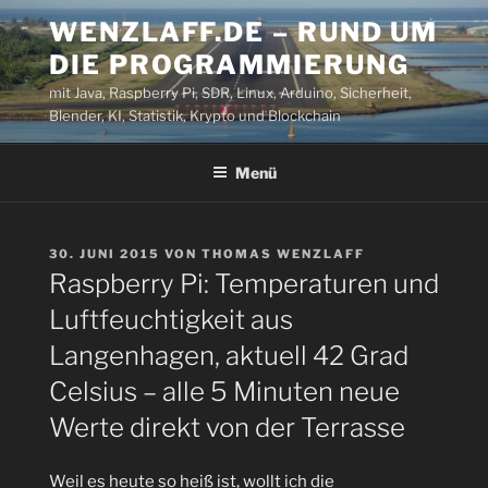
Zum
WENZLAFF.DE – RUND UM
Inhalt
DIE PROGRAMMIERUNG
springen
mit Java, Raspberry Pi, SDR, Linux, Arduino, Sicherheit,
Blender, KI, Statistik, Krypto und Blockchain
Menü
VERÖFFENTLICHT
30. JUNI 2015
VON
THOMAS WENZLAFF
AM
Raspberry Pi: Temperaturen und
Luftfeuchtigkeit aus
Langenhagen, aktuell 42 Grad
Celsius – alle 5 Minuten neue
Werte direkt von der Terrasse
Weil es heute so heiß ist, wollt ich die