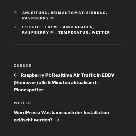
KATEGORIEN
ANLEITUNG
,
HEIMAUTOMATISIERUNG
,
RASPBERRY PI
SCHLAGWÖRTER
FEUCHTE
,
FHEM
,
LANGENHAGEN
,
RASPBERRY PI
,
TEMPERATUR
,
WETTER
Beitragsnavigation
Vorheriger
ZURÜCK
Beitrag
Raspberry Pi: Realtime Air Traffic in EDDV
(Hannover) alle 5 Minuten aktualisiert –
Planespotter
Nächster
WEITER
Beitrag
WordPress: Was kann nach der Installation
gelöscht werden?