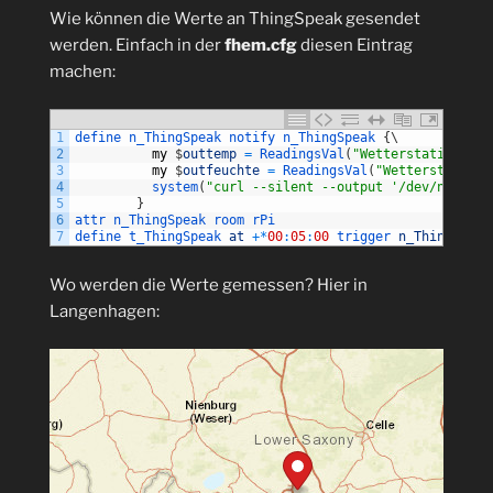
Wie können die Werte an ThingSpeak gesendet
werden. Einfach in der
fhem.cfg
diesen Eintrag
machen:
1
define
n_ThingSpeak
notify
n_ThingSpeak
{
\
2
my
$
outtemp
=
ReadingsVal
(
"Wetterstation"
,
"t
3
my
$
outfeuchte
=
ReadingsVal
(
"Wetterstation"
4
system
(
"curl --silent --output '/dev/null' -
5
}
6
attr 
n_ThingSpeak 
room 
rPi
7
define 
t_ThingSpeak 
at
+
*
00
:
05
:
00
trigger 
n_ThingSpeak
Wo werden die Werte gemessen? Hier in
Langenhagen: