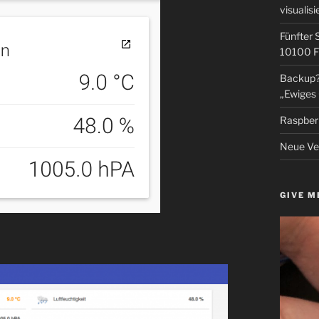
visualisi
Fünfter 
10100 F
Backup? 
„Ewiges 
Raspberr
Neue Ver
GIVE M