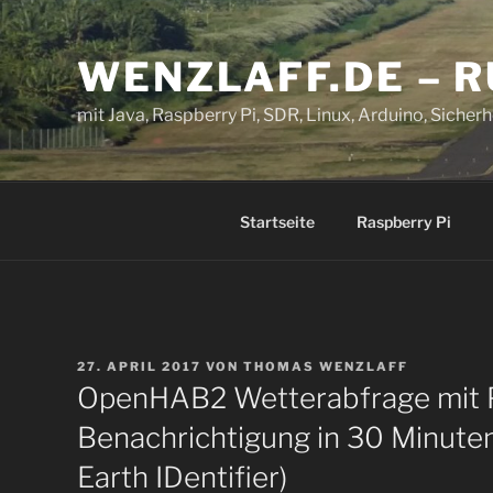
Zum
Inhalt
WENZLAFF.DE – 
springen
mit Java, Raspberry Pi, SDR, Linux, Arduino, Sicherhe
Startseite
Raspberry Pi
VERÖFFENTLICHT
27. APRIL 2017
VON
THOMAS WENZLAFF
AM
OpenHAB2 Wetterabfrage mit 
Benachrichtigung in 30 Minut
Earth IDentifier)