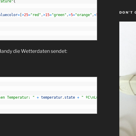
rature"
{
DON’T 
aluecolor
=
[
>
25
=
"red"
,
>
15
=
"green"
,
>
5
=
"orange"
,
<
5
=
"blue"
]
Handy die Wetterdaten sendet:
sen Temperatur: "
+
temperatur
.
state
+
" ºC\nLuftdruck: "
+
druc