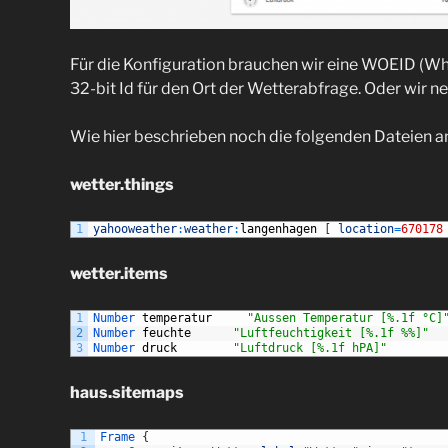
Für die Konfiguration brauchen wir eine WOEID (Wher
32-bit Id für den Ort der Wetterabfrage. Oder wir
Wie hier beschrieben noch die folgenden Dateien a
wetter.things
1
yahooweather
:
weather
:
langenhagen
[
location
=
670178
wetter.items
1
Number 
temperatur
"Aussen Temperatur [%.1f °C]
2
Number 
feuchte
"Luftfeuchtigkeit [%.1f %%]"
3
Number 
druck
"Luftdruck [%.1f hPA]"
haus.sitemaps
1
Frame
{