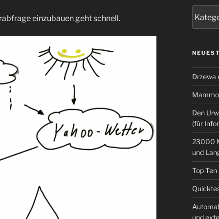
Kategor
abfrage einzubauen geht schnell.
NEUEST
Drzewa
Mammoth
Den Urw
(für Info
23000 M
und Lan
Top Ten
Quicktes
Automat
und ext