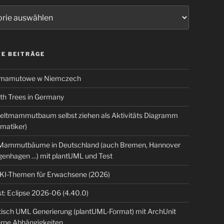
ien
E BEITRÄGE
 mamutowe w Niemczech
 Trees in Germany
eltmammutbaum selbst ziehen als Aktivitäts Diagramm
rmatiker)
ammutbäume in Deutschland (auch Bremen, Hannover
genhagen …) mit plantUML und Test
 KI-Themen für Erwachsene (2026)
t: Eclipse 2026-06 (4.40.0)
isch UML Generierung (plantUML-Format) mit ArchUnit
erne Abhängigkeiten