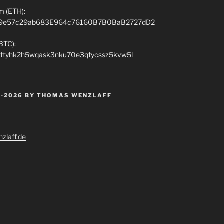
m (ETH):
9e57c29ab683E964c76160B7B0BaB2727dD2
(BTC):
rttyhk2h5wqask3nku70e3qtycssz5kvw5l
 -2026 BY THOMAS WENZLAFF
zlaff.de