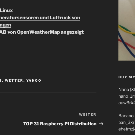
 Linux
mperatursensoren und Luftruck von
angen
nHAB von OpenWeatherMap angezeigt
BUY MY
R
,
WETTER
,
YAHOO
Nano (X
nano_1
ouw3rk
WEITER
Nächster
Banano 
ban_3xr
Beitrag
TOP 31 Raspberry Pi Distribution
ehetmzj