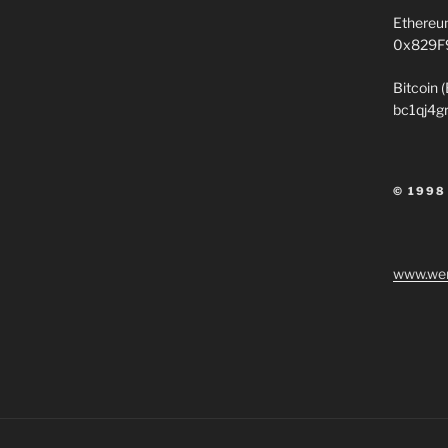
Ethereu
0x829F
Bitcoin 
bc1qj4g
© 1998
www.wen