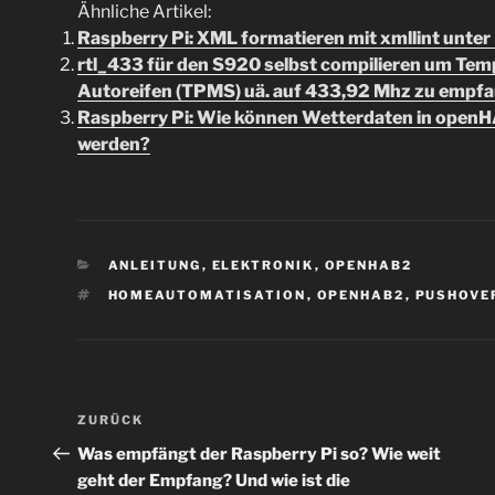
Ähnliche Artikel:
Raspberry Pi: XML formatieren mit xmllint unter
rtl_433 für den S920 selbst compilieren um Te
Autoreifen (TPMS) uä. auf 433,92 Mhz zu empf
Raspberry Pi: Wie können Wetterdaten in ope
werden?
KATEGORIEN
ANLEITUNG
,
ELEKTRONIK
,
OPENHAB2
SCHLAGWÖRTER
HOMEAUTOMATISATION
,
OPENHAB2
,
PUSHOVE
Beitragsnavigation
Vorheriger
ZURÜCK
Beitrag
Was empfängt der Raspberry Pi so? Wie weit
geht der Empfang? Und wie ist die