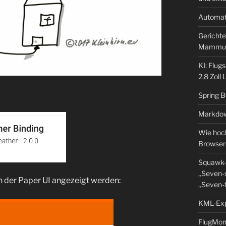
Automat
Gerichte
Mammu
KI: Flug
2,8 Zoll
Spring 
Markdow
Wie hoch
Browser
Squawk-
„Seven-s
n der Paper UI angezeigt werden:
„Seven-f
KML-Expo
FlugMoni