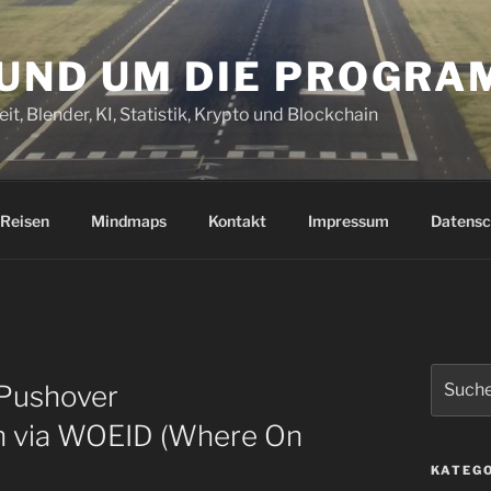
RUND UM DIE PROGR
it, Blender, KI, Statistik, Krypto und Blockchain
Reisen
Mindmaps
Kontakt
Impressum
Datensc
Suchen
Pushover
nach:
en via WOEID (Where On
KATEG