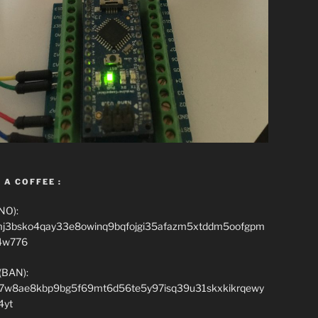
 A COFFEE :
NO):
mj3bsko4qay33e8owinq9bqfojgi35afazm5xtddm5oofgpm
4w776
(BAN):
7w8ae8kbp9bg5f69mt6d56te5y97isq39u31skxkikrqewy
4yt