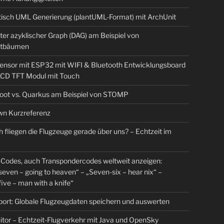
isch UML Generierung (plantUML-Format) mit ArchUnit
ter azyklischer Graph (DAG) am Beispiel von
tbäumen
sensor mit ESP32 mit WIFI & Bluetooth Entwicklungsboard
 LCD TFT Modul mit Touch
Boot vs. Quarkus am Beispiel von STOMP
n Kurzreferenz
 fliegen die Flugzeuge gerade über uns? – Echtzeit im
Codes, auch Transpondercodes weltweit anzeigen:
even – going to heaven“ – „Seven-six – hear nix“ –
ive – man with a knife“
rt: Globale Flugzeugdaten speichern und auswerten
tor – Echtzeit-Flugverkehr mit Java und OpenSky