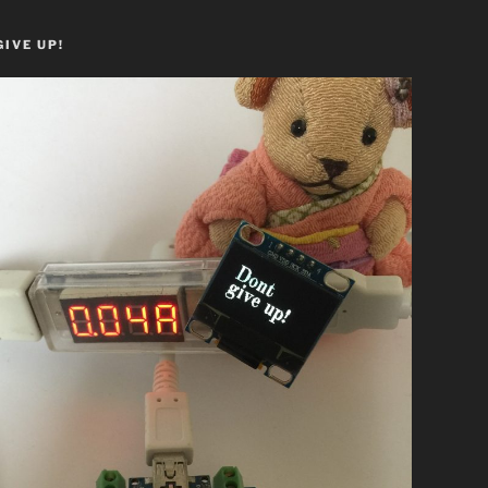
GIVE UP!
k
.
state
+
" hPA\nLuftfeuchtigkeit: "
+
feuchte
.
state
+
" %"