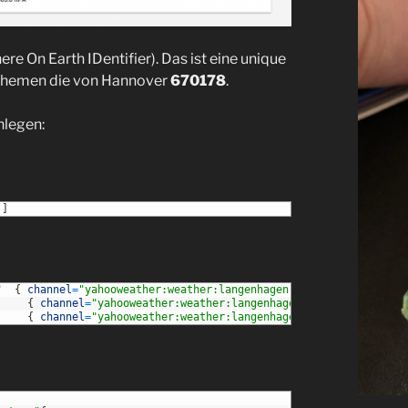
e On Earth IDentifier). Das ist eine unique
 nehemen die von Hannover
670178
.
nlegen:
]
"
{
channel
=
"yahooweather:weather:langenhagen:temperature"
}
{
channel
=
"yahooweather:weather:langenhagen:humidity"
}
{
channel
=
"yahooweather:weather:langenhagen:pressure"
}