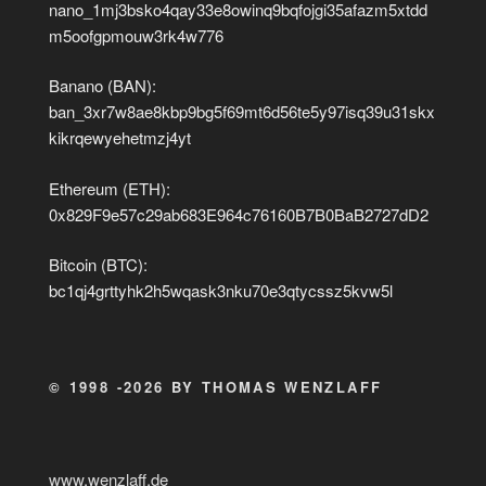
nano_1mj3bsko4qay33e8owinq9bqfojgi35afazm5xtdd
m5oofgpmouw3rk4w776
Banano (BAN):
ban_3xr7w8ae8kbp9bg5f69mt6d56te5y97isq39u31skx
kikrqewyehetmzj4yt
Ethereum (ETH):
0x829F9e57c29ab683E964c76160B7B0BaB2727dD2
Bitcoin (BTC):
bc1qj4grttyhk2h5wqask3nku70e3qtycssz5kvw5l
© 1998 -2026 BY THOMAS WENZLAFF
www.wenzlaff.de