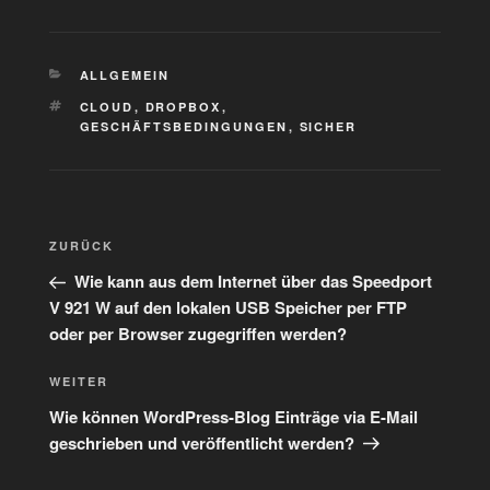
KATEGORIEN
ALLGEMEIN
SCHLAGWÖRTER
CLOUD
,
DROPBOX
,
GESCHÄFTSBEDINGUNGEN
,
SICHER
Beitragsnavigation
Vorheriger
ZURÜCK
Beitrag
Wie kann aus dem Internet über das Speedport
V 921 W auf den lokalen USB Speicher per FTP
oder per Browser zugegriffen werden?
Nächster
WEITER
Beitrag
Wie können WordPress-Blog Einträge via E-Mail
geschrieben und veröffentlicht werden?