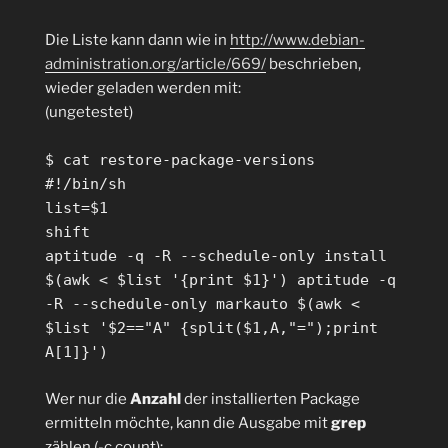
Die Liste kann dann wie in
http://www.debian-
administration.org/article/669/
beschrieben,
wieder geladen werden mit:
(ungetestet)
$ cat restore-package-versions
#!/bin/sh
list=$1
shift
aptitude -q -R --schedule-only install
$(awk < $list '{print $1}') aptitude -q
-R --schedule-only markauto $(awk <
$list '$2=="A" {split($1,A,"=");print
A[1]}')
Wer nur die
Anzahl
der installierten Package
ermitteln möchte, kann die Ausgabe mit
grep
zählen (-c count):