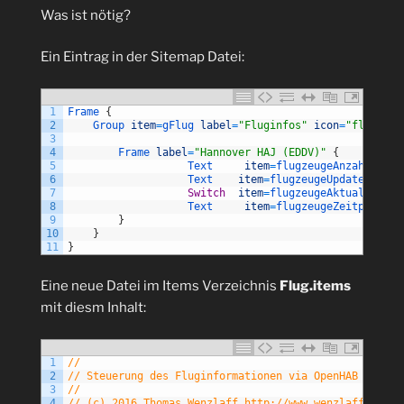
Was ist nötig?
Ein Eintrag in der Sitemap Datei:
1
Frame
{
2
Group 
item
=
gFlug 
label
=
"Fluginfos"
icon
=
"flugzeug
3
4
Frame 
label
=
"Hannover HAJ (EDDV)"
{
5
Text     
item
=
flugzeugeAnzahl     
6
Text    
item
=
flugzeugeUpdate      
7
Switch
item
=
flugzeugeAktualisiere
8
Text     
item
=
flugzeugeZeitpunkt  
9
}
10
}
11
}
Eine neue Datei im Items Verzeichnis
Flug.items
mit diesm Inhalt:
1
//
2
// Steuerung des Fluginformationen via OpenHAB
3
//
4
// (c) 2016 Thomas Wenzlaff http://www.wenzlaff.info 