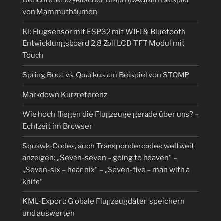
Gerichteter azyklischer Graph (DAG) am Beispiel
von Mammutbäumen
KI: Flugsensor mit ESP32 mit WIFI & Bluetooth
Entwicklungsboard 2,8 Zoll LCD TFT Modul mit
Touch
Spring Boot vs. Quarkus am Beispiel von STOMP
Markdown Kurzreferenz
Wie hoch fliegen die Flugzeuge gerade über uns? –
Echtzeit im Browser
Squawk-Codes, auch Transpondercodes weltweit
anzeigen: „Seven-seven – going to heaven“ –
„Seven-six – hear nix“ – „Seven-five – man with a
knife“
KML-Export: Globale Flugzeugdaten speichern
und auswerten