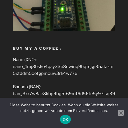
BUY MY A COFFEE :
Nano (XNO):
nano_1mj3bsko4qay33e8owinq9bqfojgi35afazm
5xtddm5oofgpmouw3rk4w776
Banano (BAN):
ban_3xr7w8ae8kbp9bg5f69mt6d56te5y97isq39
u31skxkikrqewyehetmzj4yt
Diese Website benutzt Cookies. Wenn du die Website weiter
nutzt, gehen wir von deinem Einverständnis aus.
Ethereum (ETH):
OK
0x829F9e57c29ab683E964c76160B7B0BaB272
7dD2