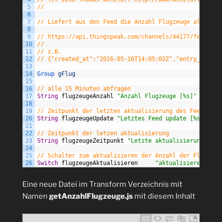
5
//
6
7
// Liefert aus den Feed die Anzahl Flugzeuge als Json
8
9
// https://api.thingspeak.com/channels/44177/feeds/la
10
//
11
// z.B.
12
// {"created_at":"2016-05-16T14:05:02Z","entry_id":80
13
14
Group 
gFlug
15
16
// alle 15 Minuten abfragen
17
String
flugzeugeAnzahl
"Anzahl Flugzeuge [%s]"
{
http
18
19
// Zeitpunkt der letzten aktualisierung des Feeds
20
String
flugzeugeUpdate
"Letztes Feed update [%s]"
21
22
// Zeitpunkt der letzen aktualisierung
23
String
flugzeugeZeitpunkt
"Letzte aktualisierung [%s]
24
25
// Schalter zum aktualisieren der Anzahl der Flugzeug
26
Switch
flugzeugeAktualisieren
"aktualisieren"
Eine neue Datei im Transform Verzeichnis mit
Namen
getAnzahlFlugzeuge.js
mit diesem Inhalt