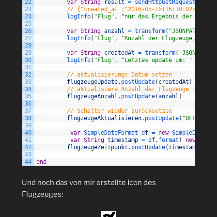
22
var
String
result
=
sendHttpGetRequest
(
"http
23
// {"created_at":"2016-05-16T16:10:02Z","ent
24
logInfo
(
"Flug"
,
"nur das Ergebnis der Abfrag
25
26
var
String
anzahl
=
transform
(
"JSONPATH"
,
"$
27
logInfo
(
"Flug"
,
"Anzahl der Flugzeuge, updat
28
29
var
String
createdAt
=
transform
(
"JSONPATH"
,
30
logInfo
(
"Flug"
,
"Letztes update um: "
+
crea
31
32
// aktualisierungs Datum setzen
33
flugzeugeUpdate
.
postUpdate
(
createdAt
)
34
// aktualisiere Anzahl der Flugzeuge
35
flugzeugeAnzahl
.
postUpdate
(
anzahl
)
36
37
// Schalter wieder zurücksetzen
38
flugzeugeAktualisieren
.
postUpdate
(
"OFF"
)
39
40
var
SimpleDateFormat 
df
=
new
SimpleDateFor
41
var
String
timestamp
=
df
.
format
(
new
Date
(
42
flugzeugeZeitpunkt
.
postUpdate
(
timestamp
)
;
43
44
end
Und noch das von mir erstellte Icon des
Flugzeuges: