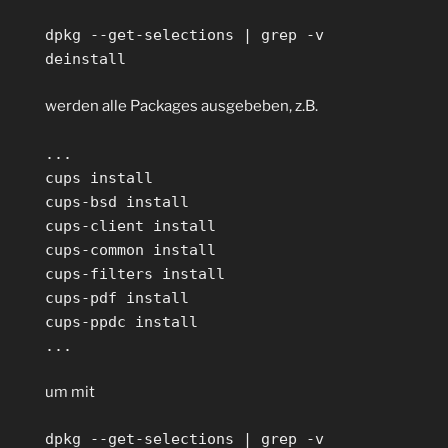
mit
jq
dpkg --get-selections | grep -v
gesendet
deinstall
werden?“
werden alle Packages ausgebeben, z.B.
...
cups install
cups-bsd install
cups-client install
cups-common install
cups-filters install
cups-pdf install
cups-ppdc install
...
um mit
dpkg --get-selections | grep -v