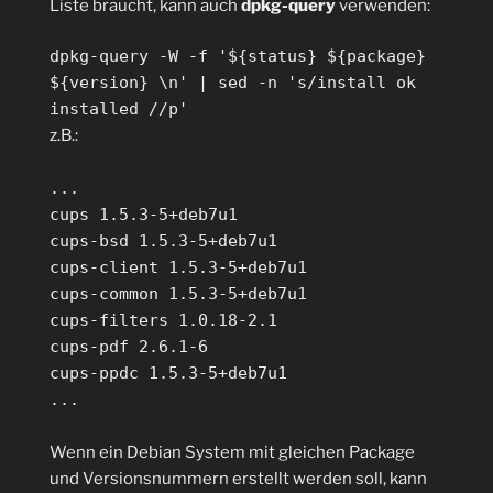
Liste braucht, kann auch
dpkg-query
verwenden:
dpkg-query -W -f '${status} ${package}
${version} \n' | sed -n 's/install ok
installed //p'
z.B.:
...
cups 1.5.3-5+deb7u1
cups-bsd 1.5.3-5+deb7u1
cups-client 1.5.3-5+deb7u1
cups-common 1.5.3-5+deb7u1
cups-filters 1.0.18-2.1
cups-pdf 2.6.1-6
cups-ppdc 1.5.3-5+deb7u1
...
Wenn ein Debian System mit gleichen Package
und Versionsnummern erstellt werden soll, kann