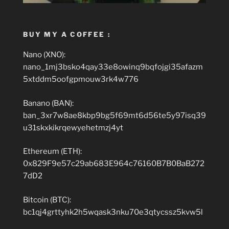
BUY MY A COFFEE :
Nano (XNO):
nano_1mj3bsko4qay33e8owinq9bqfojgi35afazm
5xtddm5oofgpmouw3rk4w776
Banano (BAN):
ban_3xr7w8ae8kbp9bg5f69mt6d56te5y97isq39
u31skxkikrqewyehetmzj4yt
Ethereum (ETH):
0x829F9e57c29ab683E964c76160B7B0BaB272
7dD2
Bitcoin (BTC):
bc1qj4grttyhk2h5wqask3nku70e3qtycssz5kvw5l