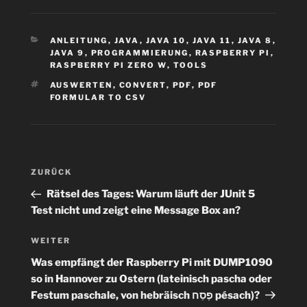
KATEGORIEN
ANLEITUNG
,
JAVA
,
JAVA 10
,
JAVA 11
,
JAVA 8
,
JAVA 9
,
PROGRAMMIERUNG
,
RASPBERRY PI
,
RASPBERRY PI ZERO W
,
TOOLS
SCHLAGWÖRTER
AUSWERTEN
,
CONVERT
,
PDF
,
PDF
FORMULAR TO CSV
Beitragsnavigation
Vorheriger
ZURÜCK
Beitrag
Rätsel des Tages: Warum läuft der JUnit 5
Test nicht und zeigt eine Message Box an?
Nächster
WEITER
Beitrag
Was empfängt der Raspberry Pi mit DUMP1090
so in Hannover zu Ostern (lateinisch pascha oder
Festum paschale, von hebräisch פֶּסַח pésach)?