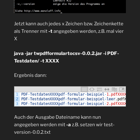
Jetzt kann auch jedes x Zeichen bzw. Zeichenkette
als Trenner mit
-t
angegeben werden, z.B. mal vier
X
java -jar twpdfformulartocsv-0.0.2.jar -i PDF-
Testdaten/ -t XXXX
Ergebnis dann:
1
PDF
-
TestdatenXXXXpdf
-
formular
-
beispiel
-
1.pdfXXXXKombin
2
PDF
-
TestdatenXXXXpdf
-
formular
-
beispiel
-
leer
.
pdfXXXXKom
3
PDF
-
TestdatenXXXXpdf
-
formular
-
beispiel
-
2.pdfXXXXKombin
Auch der Ausgabe Dateiname kann nun
angegeben werden mit
-a
z.B. setzen wir test-
version-0.0.2.txt