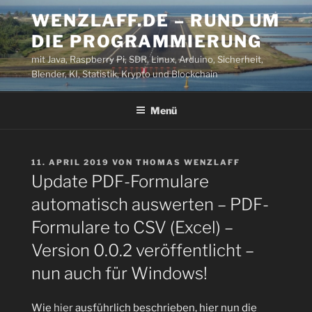
Zum
WENZLAFF.DE – RUND UM
Inhalt
DIE PROGRAMMIERUNG
springen
mit Java, Raspberry Pi, SDR, Linux, Arduino, Sicherheit,
Blender, KI, Statistik, Krypto und Blockchain
Menü
VERÖFFENTLICHT
11. APRIL 2019
VON
THOMAS WENZLAFF
AM
Update PDF-Formulare
automatisch auswerten – PDF-
Formulare to CSV (Excel) –
Version 0.0.2 veröffentlicht –
nun auch für Windows!
Wie
hier
ausführlich beschrieben, hier nun die