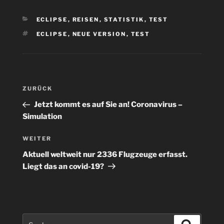
KATEGORIEN
ECLIPSE
,
REISEN
,
STATISTIK
,
TEST
SCHLAGWÖRTER
ECLIPSE
,
NEUE VERSION
,
TEST
Beitragsnavigation
Vorheriger
ZURÜCK
Beitrag
Jetzt kommt es auf Sie an! Coronavirus –
Simulation
Nächster
WEITER
Beitrag
Aktuell weltweit nur 2336 Flugzeuge erfasst.
Liegt das an covid-19?
Suchen
Suchen