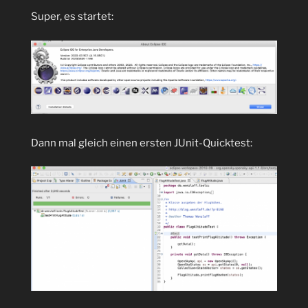
Super, es startet:
Dann mal gleich einen ersten JUnit-Quicktest: