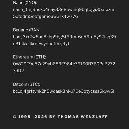
Nano (XNO):
nano_1mj3bsko4qay33e8owinq9bqfojgi35afazm
5xtddm5oofgpmouw3rk4w776
Banano (BAN):
ban_3xr7w8ae8kbp9bg5f69mt6d56te5y97isq39
u31skxkikrqewyehetmzj4yt
Ethereum (ETH):
0x829F9e57c29ab683E964c76160B7B0BaB272
7dD2
Bitcoin (BTC):
bc1qj4grttyhk2h5wqask3nku70e3qtycssz5kvw5l
© 1998 -2026 BY THOMAS WENZLAFF