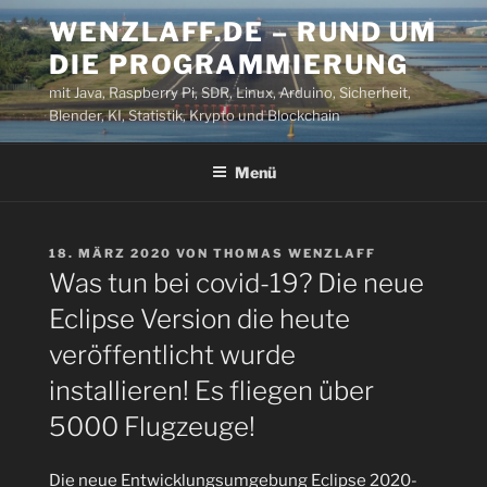
Zum
WENZLAFF.DE – RUND UM
Inhalt
DIE PROGRAMMIERUNG
springen
mit Java, Raspberry Pi, SDR, Linux, Arduino, Sicherheit,
Blender, KI, Statistik, Krypto und Blockchain
Menü
VERÖFFENTLICHT
18. MÄRZ 2020
VON
THOMAS WENZLAFF
AM
Was tun bei covid-19? Die neue
Eclipse Version die heute
veröffentlicht wurde
installieren! Es fliegen über
5000 Flugzeuge!
Die neue Entwicklungsumgebung Eclipse 2020-