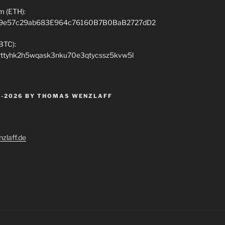
m (ETH):
9e57c29ab683E964c76160B7B0BaB2727dD2
(BTC):
rttyhk2h5wqask3nku70e3qtycssz5kvw5l
 -2026 BY THOMAS WENZLAFF
zlaff.de