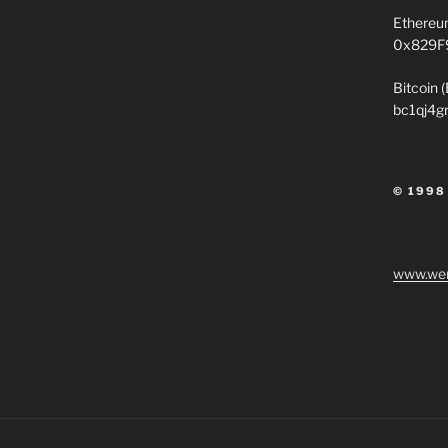
Ethereu
0x829F
Bitcoin 
bc1qj4g
© 1998
www.wen