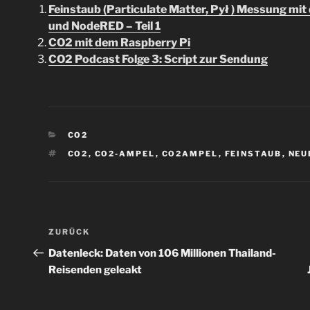
Feinstaub (Particulate Matter, Pył ) Messung mit
und NodeRED – Teil 1
CO2 mit dem Raspberry Pi
CO2 Podcast Folge 3: Script zur Sendung
KATEGORIEN
CO2
SCHLAGWÖRTER
CO2
,
CO2-AMPEL
,
CO2AMPEL
,
FEINSTAUB
,
NEU
Beitragsnavigation
Vorheriger
ZURÜCK
Beitrag
Datenleck: Daten von 106 Millionen Thailand-
Reisenden geleakt