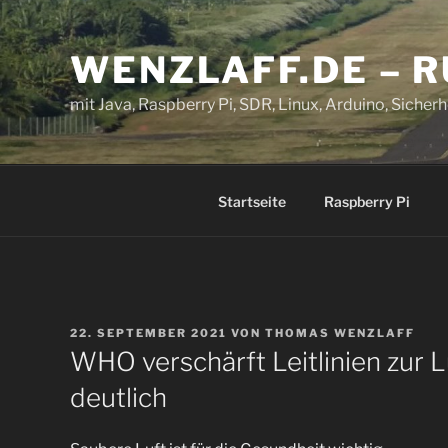
Zum
Inhalt
WENZLAFF.DE – 
springen
mit Java, Raspberry Pi, SDR, Linux, Arduino, Sicherhe
Startseite
Raspberry Pi
VERÖFFENTLICHT
22. SEPTEMBER 2021
VON
THOMAS WENZLAFF
AM
WHO verschärft Leitlinien zur L
deutlich