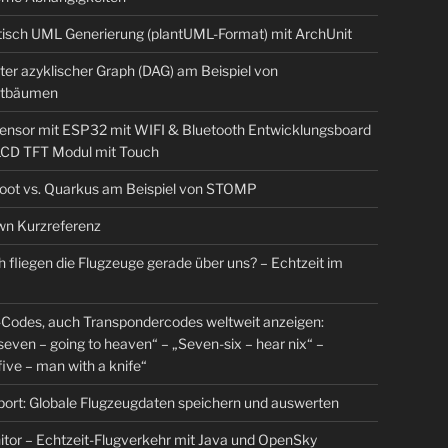
isch UML Generierung (plantUML-Format) mit ArchUnit
ter azyklischer Graph (DAG) am Beispiel von
tbäumen
sensor mit ESP32 mit WIFI & Bluetooth Entwicklungsboard
 LCD TFT Modul mit Touch
Boot vs. Quarkus am Beispiel von STOMP
n Kurzreferenz
 fliegen die Flugzeuge gerade über uns? – Echtzeit im
Codes, auch Transpondercodes weltweit anzeigen:
even – going to heaven“ – „Seven-six – hear nix“ –
ive – man with a knife“
rt: Globale Flugzeugdaten speichern und auswerten
tor – Echtzeit-Flugverkehr mit Java und OpenSky