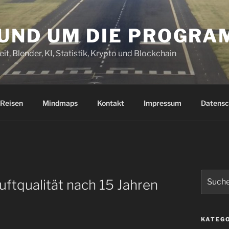
RUND UM DIE PROGR
it, Blender, KI, Statistik, Krypto und Blockchain
Reisen
Mindmaps
Kontakt
Impressum
Datensc
Suchen
uftqualität nach 15 Jahren
nach:
KATEG