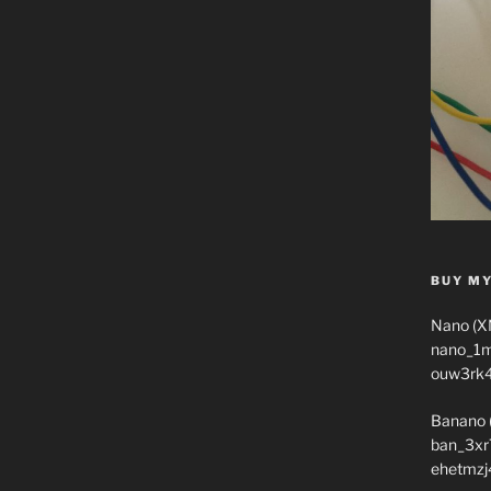
BUY MY
Nano (X
nano_1
ouw3rk
Banano 
ban_3xr
ehetmzj