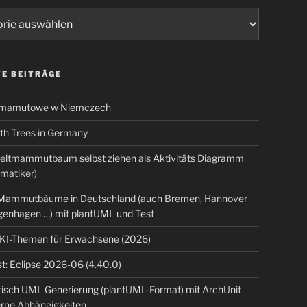
ien
E BEITRÄGE
 mamutowe w Niemczech
 Trees in Germany
eltmammutbaum selbst ziehen als Aktivitäts Diagramm
rmatiker)
ammutbäume in Deutschland (auch Bremen, Hannover
genhagen …) mit plantUML und Test
 KI-Themen für Erwachsene (2026)
t: Eclipse 2026-06 (4.40.0)
isch UML Generierung (plantUML-Format) mit ArchUnit
erne Abhängigkeiten