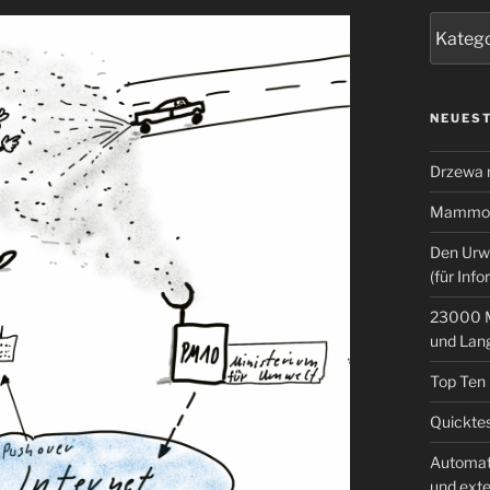
Kategor
NEUEST
Drzewa
Mammoth
Den Urw
(für Info
23000 M
und Lan
Top Ten
Quicktes
Automat
und ext