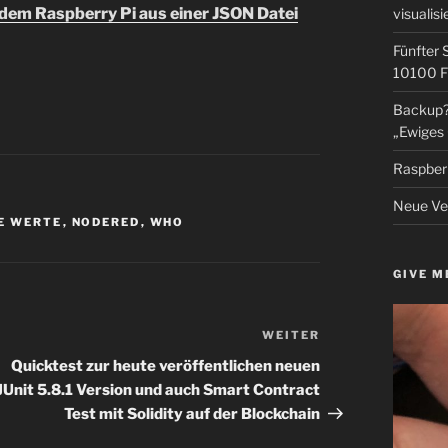
 dem Raspberry Pi aus einer JSON Datei
visualisi
Fünfter 
10100 F
Backup? 
„Ewiges 
Raspberr
Neue Ver
E WERTE
,
NODERED
,
WHO
GIVE M
WEITER
Nächster
Beitrag
Quicktest zur heute veröffentlichen neuen
JUnit 5.8.1 Version und auch Smart Contract
Test mit Solidity auf der Blockchain