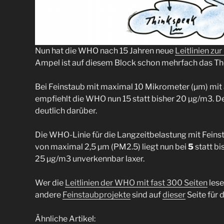
Nun hat die WHO nach 15 Jahren neue
Leitlinien zur
Ampel ist auf diesem Block schon mehrfach das T
Bei Feinstaub mit maximal 10 Mikrometer (µm) m
empfiehlt die WHO nun 15 statt bisher 20 µg/m3. D
deutlich darüber.
Die WHO-Linie für die Langzeitbelastung mit Fei
von maximal 2,5 µm (PM2.5) liegt nun bei
5
statt bi
25 µg/m3 unverkennbar laxer.
Wer die
Leitlinien der WHO mit fast 300 Seiten
lese
andere
Feinstaubprojekte
sind auf
dieser
Seite für 
Ähnliche Artikel: