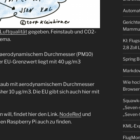
Automat
Gerichte
Mammu
 Luftqualität
gegeben. Feinstaub und CO2-
hema.
KI: Flug
2,8 Zoll
it aerodynamischem Durchmesser (PM10)
Spring 
er EU-Grenzwert liegt mit 40 µg/m3
Markdow
Wie hoch
nstaub mit aerodynamischem Durchmesser
Browser
sher 10 µg/m3. Die EU gibt sich auch hier mit
Squawk-
„Seven-s
n will, findet hier den Link.
NodeRed
und
„Seven-f
den Raspberry Pi auch zu finden.
KML-Expo
FlugMoni