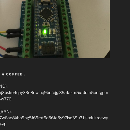
 A COFFEE :
NO):
mj3bsko4qay33e8owinq9bqfojgi35afazm5xtddm5oofgpm
4w776
(BAN):
7w8ae8kbp9bg5f69mt6d56te5y97isq39u31skxkikrqewy
4yt