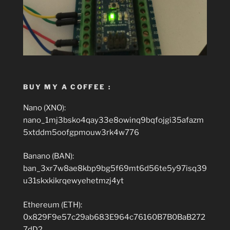
BUY MY A COFFEE :
Nano (XNO):
nano_1mj3bsko4qay33e8owinq9bqfojgi35afazm
5xtddm5oofgpmouw3rk4w776
Banano (BAN):
ban_3xr7w8ae8kbp9bg5f69mt6d56te5y97isq39
u31skxkikrqewyehetmzj4yt
Ethereum (ETH):
0x829F9e57c29ab683E964c76160B7B0BaB272
7dD2