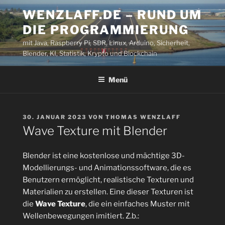
Zum
WENZLAFF.DE – RUND UM
Inhalt
DIE PROGRAMMIERUNG
springen
mit Java, Raspberry Pi, SDR, Linux, Arduino, Sicherheit,
Blender, KI, Statistik, Krypto und Blockchain
Menü
VERÖFFENTLICHT
30. JANUAR 2023
VON
THOMAS WENZLAFF
AM
Wave Texture mit Blender
Blender ist eine kostenlose und mächtige 3D-
Modellierungs- und Animationssoftware, die es
Benutzern ermöglicht, realistische Texturen und
Materialien zu erstellen. Eine dieser Texturen ist
die
Wave Texture
, die ein einfaches Muster mit
Wellenbewegungen imitiert. Z.b.: