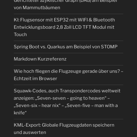
Gerichteter azyklischer Graph (DAG) am Beispiel
von Mammutbäumen
KI: Flugsensor mit ESP32 mit WIFI & Bluetooth
Entwicklungsboard 2,8 Zoll LCD TFT Modul mit
Touch
Spring Boot vs. Quarkus am Beispiel von STOMP
Markdown Kurzreferenz
Wie hoch fliegen die Flugzeuge gerade über uns? –
Echtzeit im Browser
Squawk-Codes, auch Transpondercodes weltweit
anzeigen: „Seven-seven – going to heaven“ –
„Seven-six – hear nix“ – „Seven-five – man with a
knife“
KML-Export: Globale Flugzeugdaten speichern
und auswerten