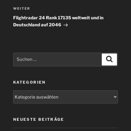
Nächster
WEITER
Beitrag
Flightradar 24 Rank 17135 weltweit und in
Deutschland auf 2046
Suchen
Suchen
nach:
KATEGORIEN
Kategorien
NEUESTE BEITRÄGE