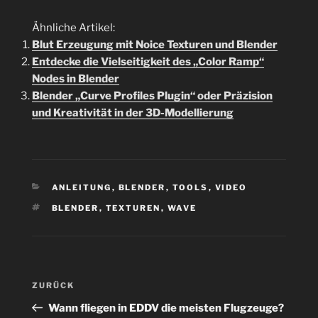
Ähnliche Artikel:
Blut Erzeugung mit Noice Texturen und Blender
Entdecke die Vielseitigkeit des „Color Ramp“
Nodes in Blender
Blender „Curve Profiles Plugin“ oder Präzision
und Kreativität in der 3D-Modellierung
KATEGORIEN
ANLEITUNG
,
BLENDER
,
TOOLS
,
VIDEO
SCHLAGWÖRTER
BLENDER
,
TEXTUREN
,
WAVE
Beitragsnavigation
Vorheriger
ZURÜCK
Beitrag
Wann fliegen in EDDV die meisten Flugzeuge?