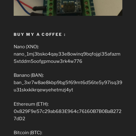
BUY MY A COFFEE :
Nano (XNO):
nano_1mj3bsko4qay33e8owinq9bqfojgi35afazm
5xtddm5oofgpmouw3rk4w776
Banano (BAN):
ban_3xr7w8ae8kbp9bg5f69mt6d56te5y97isq39
u31skxkikrqewyehetmzj4yt
Ethereum (ETH):
0x829F9e57c29ab683E964c76160B7B0BaB272
7dD2
Bitcoin (BTC):