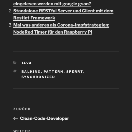
eingelesen werden mit google gson?
Standalone RESTful Server und Client mit dem
Restlet Framework
Mal was anderes als Corona-Impfstrategien:
NodeRed Timer für den Raspberry Pi
KATEGORIEN
JAVA
SCHLAGWÖRTER
BALKING
,
PATTERN
,
SPERRT
,
SYNCHRONIZED
Beitragsnavigation
Vorheriger
ZURÜCK
Beitrag
Clean-Code-Developer
Nächster
WEITER