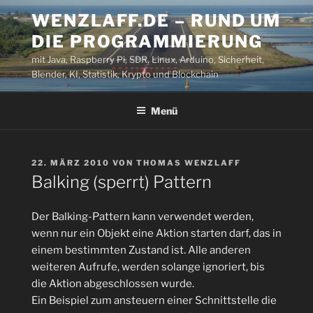
Zum
WENZLAFF.DE – RUND UM
Inhalt
DIE PROGRAMMIERUNG
springen
mit Java, Raspberry Pi, SDR, Linux, Arduino, Sicherheit,
Blender, KI, Statistik, Krypto und Blockchain
Menü
VERÖFFENTLICHT
22. MÄRZ 2010
VON
THOMAS WENZLAFF
AM
Balking (sperrt) Pattern
Der Balking-Pattern kann verwendet werden,
wenn nur ein Objekt eine Aktion starten darf, das in
einem bestimmten Zustand ist. Alle anderen
weiteren Aufrufe, werden solange ignoriert, bis
die Aktion abgeschlossen wurde.
Ein Beispiel zum ansteuern einer Schnittstelle
die