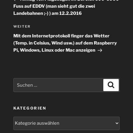
Fuss auf EDDV (man sieht gut die zwei
Landebahnen ;-) ) am 12.2.2016
Nächster
WEITER
Beitrag
Mit dem Internetprotokoll finger das Wetter
(Temp. in Celsius, Wind usw.) auf dem Raspberry
Pi, Windows, Linux oder Mac anzeigen
Suchen
Suchen
nach:
KATEGORIEN
Kategorien