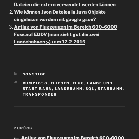
Dateien die extern verwendet werden können
Wie können Json Dateien in Java Objekte
eingelesen werden mit google gson?
Anflug von Flugzeugen im Bereich 600-6000
Fuss auf EDDV (man sieht gut die zwei
Landebahnen ;-) ) am 12.2.2016
KATEGORIEN
SONSTIGE
SCHLAGWÖRTER
DUMP1090
,
FLIEGEN
,
FLUG
,
LANDE UND
START BAHN
,
LANDEBAHN
,
SQL
,
STARBAHN
,
TRANSPONDER
Beitragsnavigation
Vorheriger
ZURÜCK
Beitrag
Anflug von Flugzeugen im Bereich 600-6000