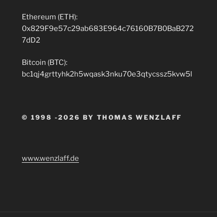
Ethereum (ETH):
0x829F9e57c29ab683E964c76160B7B0BaB272
7dD2
Bitcoin (BTC):
bc1qj4grttyhk2h5wqask3nku70e3qtycssz5kvw5l
© 1998 -2026 BY THOMAS WENZLAFF
www.wenzlaff.de