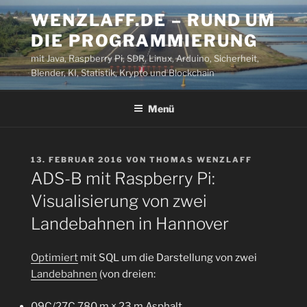
Zum
WENZLAFF.DE – RUND UM
Inhalt
DIE PROGRAMMIERUNG
springen
mit Java, Raspberry Pi, SDR, Linux, Arduino, Sicherheit,
Blender, KI, Statistik, Krypto und Blockchain
Menü
VERÖFFENTLICHT
13. FEBRUAR 2016
VON
THOMAS WENZLAFF
AM
ADS-B mit Raspberry Pi:
Visualisierung von zwei
Landebahnen in Hannover
Optimiert
mit SQL um die Darstellung von zwei
Landebahnen
(von dreien:
09C/27C 780 m × 23 m Asphalt