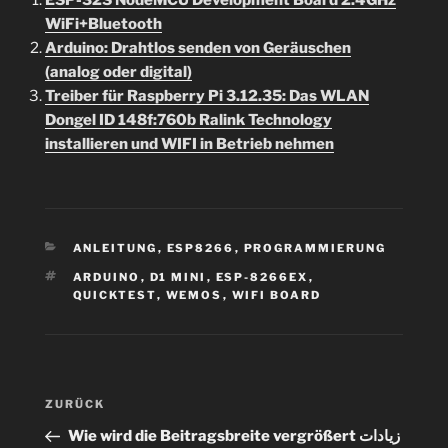
WiFi+Bluetooth
Arduino: Drahtlos senden von Geräuschen
(analog oder digital)
Treiber für Raspberry Pi 3.12.35: Das WLAN
Dongel ID 148f:760b Ralink Technology
installieren und WIFI in Betrieb nehmen
KATEGORIEN
ANLEITUNG
,
ESP8266
,
PROGRAMMIERUNG
SCHLAGWÖRTER
ARDUINO
,
D1 MINI
,
ESP-8266EX
,
QUICKTEST
,
WEMOS
,
WIFI BOARD
Beitragsnavigation
Vorheriger
ZURÜCK
Beitrag
Wie wird die Beitragsbreite vergrößert زيادات