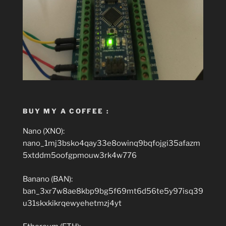
BUY MY A COFFEE :
Nano (XNO):
nano_1mj3bsko4qay33e8owinq9bqfojgi35afazm
5xtddm5oofgpmouw3rk4w776
Banano (BAN):
ban_3xr7w8ae8kbp9bg5f69mt6d56te5y97isq39
u31skxkikrqewyehetmzj4yt