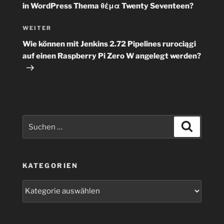
in WordPress Thema θέμα Twenty Seventeen?
Nächster
WEITER
Beitrag
Wie können mit Jenkins 2.72 Pipelines rurociągi
auf einen Raspberry Pi Zero W angelegt werden?
Suchen
Suchen
nach:
KATEGORIEN
Kategorien