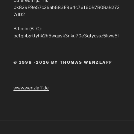
Ethereum (ETH):
0x829F9e57c29ab683E964c76160B7B0BaB272
7dD2
Bitcoin (BTC):
bc1qj4grttyhk2h5wqask3nku70e3qtycssz5kvw5l
© 1998 -2026 BY THOMAS WENZLAFF
www.wenzlaff.de