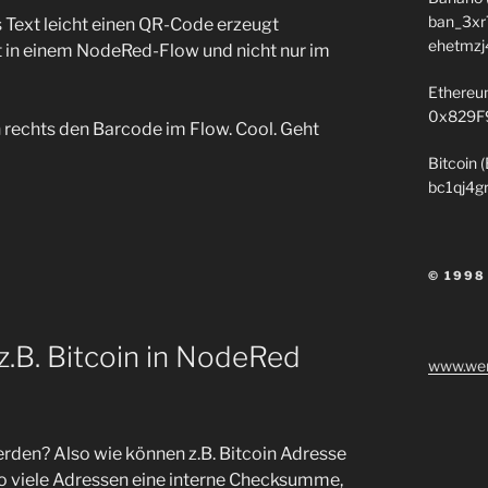
ban_3xr
s Text leicht einen QR-Code erzeugt
ehetmzj
 in einem NodeRed-Flow und nicht nur im
Ethereu
0x829F
n rechts den Barcode im Flow. Cool. Geht
Bitcoin 
bc1qj4g
© 1998
.B. Bitcoin in NodeRed
www.wen
den? Also wie können z.B. Bitcoin Adresse
o viele Adressen eine interne Checksumme,