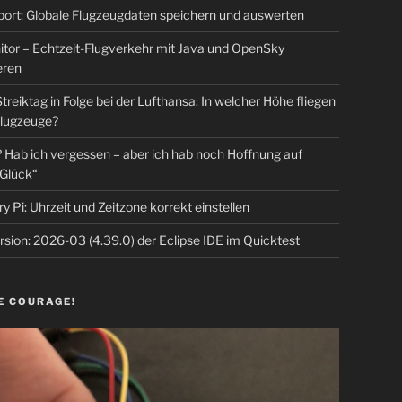
rt: Globale Flugzeugdaten speichern und auswerten
tor – Echtzeit-Flugverkehr mit Java und OpenSky
eren
Streiktag in Folge bei der Lufthansa: In welcher Höhe fliegen
lugzeuge?
Hab ich vergessen – aber ich hab noch Hoffnung auf
Glück“
y Pi: Uhrzeit und Zeitzone korrekt einstellen
sion: 2026-03 (4.39.0) der Eclipse IDE im Quicktest
E COURAGE!