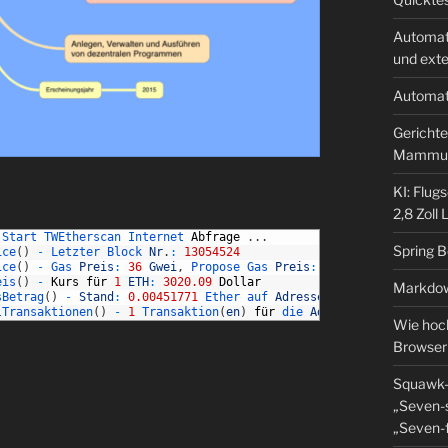
Automat
und ext
Automat
Gerichte
Mammu
KI: Flug
2,8 Zoll
Start 
TWEtherscan 
Internet 
Abfrage
.
.
.
Spring 
ice
(
)
-
Letzter 
Block 
Nr
.
:
13054524
ice
(
)
-
Gas 
Preis
:
36
Gwei
,
Propose 
Gas 
Preis
:
37
Gwei
,
Fast 
Gas
eis
(
)
-
Kurs
f
ü
r
1
ETH
:
3020.09
Dollar
Markdow
sBetrag
(
)
-
Stand
:
0.00451771
Ether 
auf 
Adresse
:
0x829F9e57c29ab
lTransaktionen
(
)
-
1
Transaktion
(
en
)
f
ü
r
die 
Adresse
=
0x829F9e5
Wie hoch
Browser
Squawk-
„Seven-s
„Seven-f