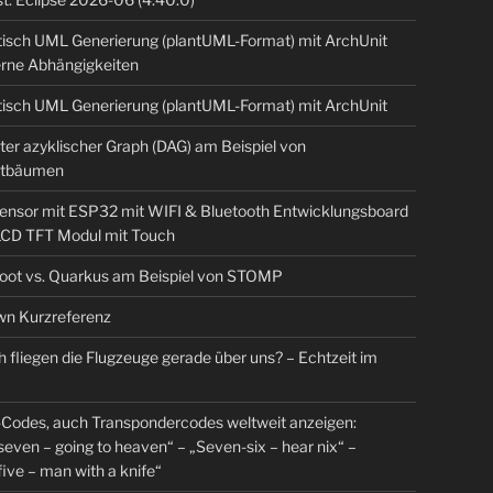
isch UML Generierung (plantUML-Format) mit ArchUnit
erne Abhängigkeiten
isch UML Generierung (plantUML-Format) mit ArchUnit
ter azyklischer Graph (DAG) am Beispiel von
tbäumen
sensor mit ESP32 mit WIFI & Bluetooth Entwicklungsboard
 LCD TFT Modul mit Touch
Boot vs. Quarkus am Beispiel von STOMP
 
Preis
:
40
Gwei
n Kurzreferenz
683E964c76160B7B0BaB2727dD2
7c29ab683E964c76160B7B0BaB2727dD2
 fliegen die Flugzeuge gerade über uns? – Echtzeit im
Codes, auch Transpondercodes weltweit anzeigen:
even – going to heaven“ – „Seven-six – hear nix“ –
ive – man with a knife“