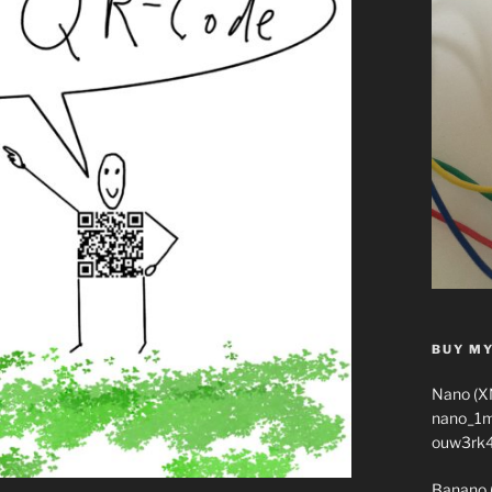
BUY MY
Nano (X
nano_1
ouw3rk
Banano 