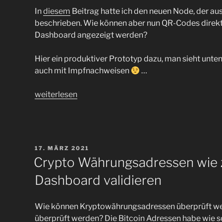
In
diesem
Beitrag hatte ich den neuen Node, der au
beschrieben. Wie können aber nun QR-Codes direkt
Dashboard angezeigt werden?
Hier ein produktiver Prototyp dazu, man sieht unte
auch mit Impfnachweisen
…
„Digitaler
weiterlesen
Impfnachweis
der
EU-
Kommission
VERÖFFENTLICHT
17. MÄRZ 2021
setzt
AM
Crypto Währungsadressen wie z
auf
Dashboard validieren
QR-
Codes
und
Wie können Kryptowährungsadressen überprüft wer
nicht
überprüft werden? Die Bitcoin Adressen habe wie s