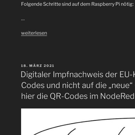
Folgende Schritte sind auf dem Raspberry Pi nötig:
…
„Kostenlos
weiterlesen
eine
Webseite
im
Darknet
VERÖFFENTLICHT
18. MÄRZ 2021
mit
AM
Digitaler Impfnachweis der EU
Raspberry
Codes und nicht auf die „neue“
Pi
bereitstellen
hier die QR-Codes im NodeRed
über
Onion
Service“