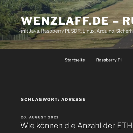
Zum
Inhalt
WENZLAFF.DE – 
springen
mit Java, Raspberry Pi, SDR, Linux, Arduino, Sicherhe
Startseite
Raspberry Pi
SCHLAGWORT:
ADRESSE
VERÖFFENTLICHT
20. AUGUST 2021
AM
Wie können die Anzahl der ETH