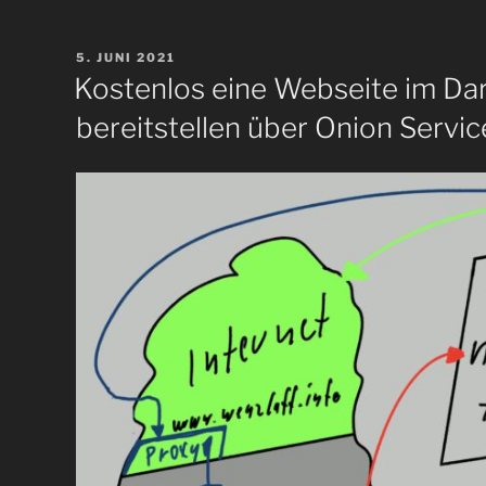
Anzahl
der
VERÖFFENTLICHT
5. JUNI 2021
ETH
AM
Kostenlos eine Webseite im Dar
Transaktionen
bereitstellen über Onion Servic
einer
ETH-
Adresse
per
Java
REST-
API
abgefragt
werden?“