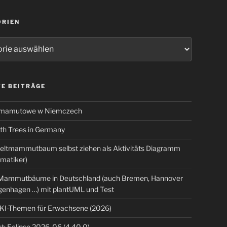
ORIEN
ien
E BEITRÄGE
 mamutowe w Niemczech
 Trees in Germany
eltmammutbaum selbst ziehen als Aktivitäts Diagramm
rmatiker)
ammutbäume in Deutschland (auch Bremen, Hannover
genhagen …) mit plantUML und Test
 KI-Themen für Erwachsene (2026)
t: Eclipse 2026-06 (4.40.0)