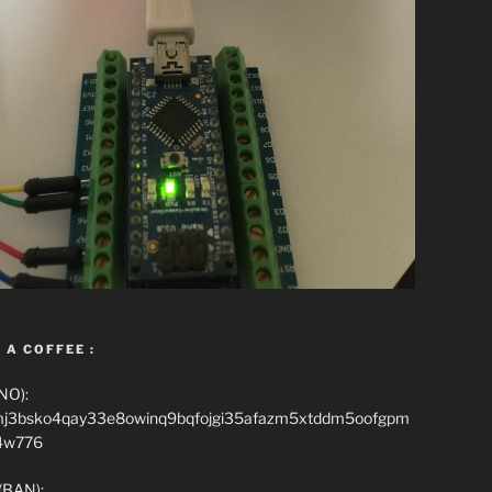
 A COFFEE :
NO):
mj3bsko4qay33e8owinq9bqfojgi35afazm5xtddm5oofgpm
4w776
(BAN):