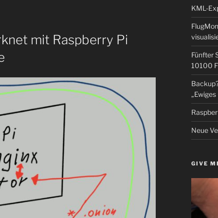
KML-Expo
FlugMoni
knet mit Raspberry Pi
visualisi
e
Fünfter 
10100 F
Backup? 
„Ewiges 
Raspberr
Neue Ver
GIVE M