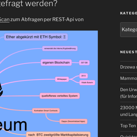
gefragt werden?
KATEG
Scan
zum Abfragen per REST-Api von
Kategor
NEUEST
Drzewa
Mammoth
Den Urw
(für Info
23000 M
und Lan
Top Ten
Quicktes