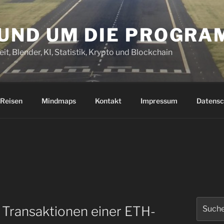
RUND UM DIE PROGR
it, Blender, KI, Statistik, Krypto und Blockchain
Reisen
Mindmaps
Kontakt
Impressum
Datensc
Suchen
 Transaktionen einer ETH-
nach: