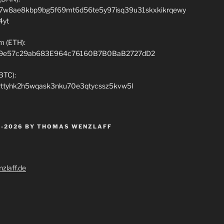
7w8ae8kbp9bg5f69mt6d56te5y97isq39u31skxkikrqewy
4yt
m (ETH):
9e57c29ab683E964c76160B7B0BaB2727dD2
(BTC):
rttyhk2h5wqask3nku70e3qtycssz5kvw5l
 -2026 BY THOMAS WENZLAFF
zlaff.de