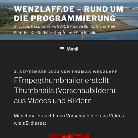
Zum
WENZLAFF.DE – RUND UM
Inhalt
DIE PROGRAMMIERUNG
springen
mit Java, Raspberry Pi, SDR, Linux, Arduino, Sicherheit,
Blender, KI, Statistik, Krypto und Blockchain
Menü
VERÖFFENTLICHT
3. SEPTEMBER 2023
VON
THOMAS WENZLAFF
AM
FFmpegthumbnailer erstellt
Thumbnails (Vorschaubildern)
aus Videos und Bildern
Manchmal braucht man Vorschaubilder aus Videos
wie z.B. dieses: