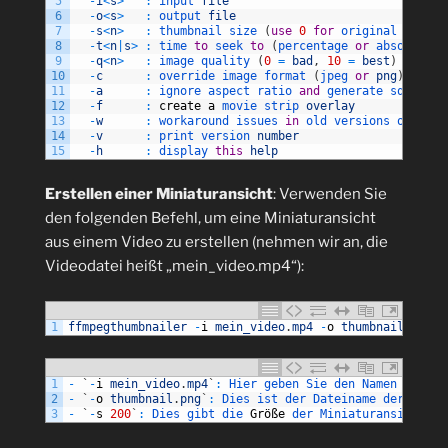
5
-
i
<
s
>
:
input 
file
6
-
o
<
s
>
:
output 
file
7
-
s
<
n
>
:
thumbnail 
size
(
use
0
for
original 
size
)
8
-
t
<
n
|
s
>
:
time 
to
seek 
to
(
percentage 
or
absolute 
t
9
-
q
<
n
>
:
image 
quality
(
0
=
bad
,
10
=
best
)
(
defau
10
-
c
:
override 
image 
format
(
jpeg 
or
png
)
(
defa
11
-
a
:
ignore 
aspect 
ratio 
and
generate 
square 
t
12
-
f
:
create
a
movie 
strip 
overlay
13
-
w
:
workaround 
issues 
in
old 
versions 
of 
ffmp
14
-
v
:
print 
version 
number
15
-
h
:
display 
this
help
Erstellen einer Miniaturansicht
: Verwenden Sie
den folgenden Befehl, um eine Miniaturansicht
aus einem Video zu erstellen (nehmen wir an, die
Videodatei heißt „mein_video.mp4“):
1
ffmpegthumbnailer
-
i
mein_video
.
mp4
-
o
thumbnail
.
png
-
1
-
`
-
i
mein_video
.
mp4
`
:
Hier 
geben 
Sie 
den 
Namen 
der 
Vi
2
-
`
-
o
thumbnail
.
png
`
:
Dies 
ist 
der 
Dateiname 
der 
erste
3
-
`
-
s
200
`
:
Dies 
gibt 
die 
Gr
öß
e
der 
Miniaturansicht 
an