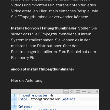
Videos und möchten Miniaturansichten für jedes
Video erstellen. Hier ist ein einfaches Beispiel, wie
Sie FFmpegthumbnailer verwenden können:
Installation von FFmpegthumbnailer
: Stellen Sie
sicher, dass Sie FFmpegthumbnailer auf Ihrem
System installiert haben. Sie können es in den
meisten Linux-Distributionen über den
Paketmanager installieren. Zum Beispiel auf dem
Raspberry Pi:
sudo apt install ffmpegthumbnailer
Hier die Anleitung:
1
ffmpegthumbnailer
-
h
2
Usage
:
ffmpegthumbnailer
[
options
]
3
4
Options
: