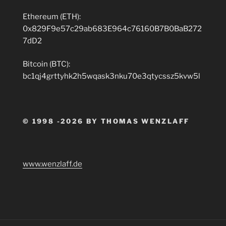
Ethereum (ETH):
0x829F9e57c29ab683E964c76160B7B0BaB272
7dD2
Bitcoin (BTC):
bc1qj4grttyhk2h5wqask3nku70e3qtycssz5kvw5l
© 1998 -2026 BY THOMAS WENZLAFF
www.wenzlaff.de