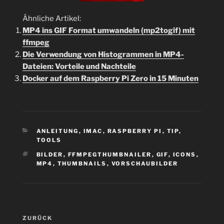
Ähnliche Artikel:
MP4 ins GIF Format umwandeln (mp2togif) mit
ffmpeg
Die Verwendung von Histogrammen in MP4-
Dateien: Vorteile und Nachteile
Docker auf dem Raspberry Pi Zero in 15 Minuten
KATEGORIEN
ANLEITUNG
,
IMAC
,
RASPBERRY PI
,
TIP
,
TOOLS
SCHLAGWÖRTER
BILDER
,
FFMPEGTHUMBNAILER
,
GIF
,
ICONS
,
MP4
,
THUMBNAILS
,
VORSCHAUBILDER
Beitragsnavigation
Vorheriger
ZURÜCK