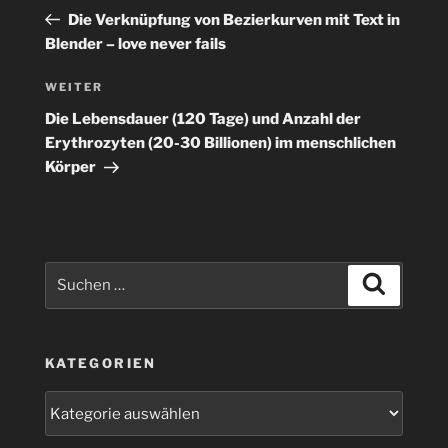
Beitrag
Die Verknüpfung von Bezierkurven mit Text in
Blender – love never fails
Nächster
WEITER
Beitrag
Die Lebensdauer (120 Tage) und Anzahl der
Erythrozyten (20-30 Billionen) im menschlichen
Körper
Suchen
Suchen
nach:
KATEGORIEN
Kategorien