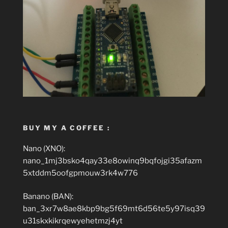
BUY MY A COFFEE :
Nano (XNO):
nano_1mj3bsko4qay33e8owinq9bqfojgi35afazm
5xtddm5oofgpmouw3rk4w776
Banano (BAN):
ban_3xr7w8ae8kbp9bg5f69mt6d56te5y97isq39
u31skxkikrqewyehetmzj4yt