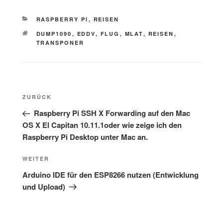
KATEGORIEN
RASPBERRY PI
,
REISEN
SCHLAGWÖRTER
DUMP1090
,
EDDV
,
FLUG
,
MLAT
,
REISEN
,
TRANSPONER
Beitragsnavigation
Vorheriger
ZURÜCK
Beitrag
Raspberry Pi SSH X Forwarding auf den Mac
OS X El Capitan 10.11.1oder wie zeige ich den
Raspberry Pi Desktop unter Mac an.
Nächster
WEITER
Beitrag
Arduino IDE für den ESP8266 nutzen (Entwicklung
und Upload)