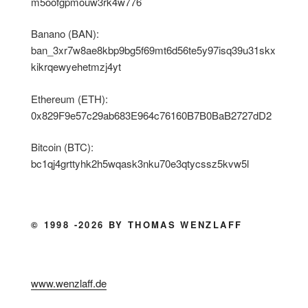
m5oofgpmouw3rk4w776
Banano (BAN):
ban_3xr7w8ae8kbp9bg5f69mt6d56te5y97isq39u31skx
kikrqewyehetmzj4yt
Ethereum (ETH):
0x829F9e57c29ab683E964c76160B7B0BaB2727dD2
Bitcoin (BTC):
bc1qj4grttyhk2h5wqask3nku70e3qtycssz5kvw5l
© 1998 -2026 BY THOMAS WENZLAFF
www.wenzlaff.de