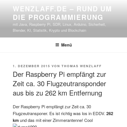
Zum
WENZLAFF.DE – RUND UM
Inhalt
DIE PROGRAMMIERUNG
springen
mit Java, Raspberry Pi, SDR, Linux, Arduino, Sicherheit,
Blender, KI, Statistik, Krypto und Blockchain
Menü
VERÖFFENTLICHT
1. DEZEMBER 2015
VON
THOMAS WENZLAFF
AM
Der Raspberry Pi empfängt zur
Zeit ca. 30 Flugzeutransponder
aus bis zu 262 km Entfernung
Der Raspberry Pi empfängt zur Zeit ca. 30
Flugzeutransponer. Es ist richtig was los in EDDV.
262
km
und das mit einer Zimmerantenne! Cool