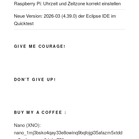
Raspberry Pi: Uhrzeit und Zeitzone korrekt einstellen
Neue Version: 2026-03 (4.39.0) der Eclipse IDE im
Quicktest
GIVE ME COURAGE!
DON’T GIVE UP!
BUY MY A COFFEE :
Nano (XNO):
nano_1mj3bsko4qay33e8owinq9bqfojgi35afazm5xtdd