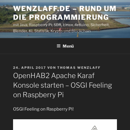
Zum
WENZLAFF.DE – RUND UM
Inhalt
DIE PROGRAMMIERUNG
springen
mit Java, Raspberry Pi, SDR, Linux, Arduino, Sicherheit,
Blender, KI, Statistik, Krypto und Blockchain
Menü
VERÖFFENTLICHT
24. APRIL 2017
VON
THOMAS WENZLAFF
AM
OpenHAB2 Apache Karaf
Konsole starten – OSGI Feeling
on Raspberry Pi
OSGI Feeling on Raspberry Pi!