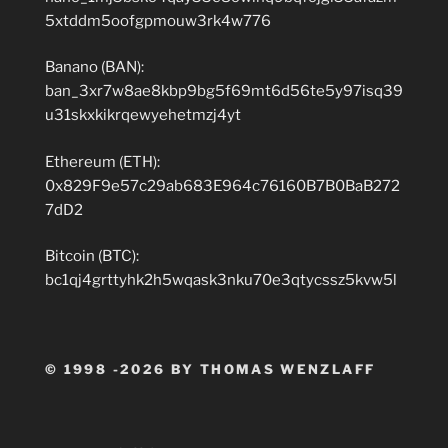
5xtddm5oofgpmouw3rk4w776
Banano (BAN):
ban_3xr7w8ae8kbp9bg5f69mt6d56te5y97isq39
u31skxkikrqewyehetmzj4yt
Ethereum (ETH):
0x829F9e57c29ab683E964c76160B7B0BaB272
7dD2
Bitcoin (BTC):
bc1qj4grttyhk2h5wqask3nku70e3qtycssz5kvw5l
© 1998 -2026 BY THOMAS WENZLAFF