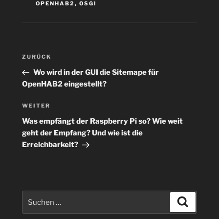
OPENHAB2
,
OSGI
Beitragsnavigation
Vorheriger
ZURÜCK
Beitrag
Wo wird in der GUI die Sitemape für
OpenHAB2 eingestellt?
Nächster
WEITER
Beitrag
Was empfängt der Raspberry Pi so? Wie weit
geht der Empfang? Und wie ist die
Erreichbarkeit?
Suchen
Suchen
nach: