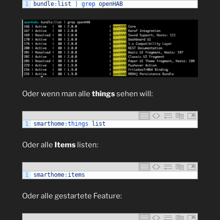
1
bundle
:
list
|
grep 
openHAB
Oder wenn man alle
things
sehen will:
1
smarthome
:
things 
list
Oder alle
Items
listen:
1
smarthome
:
items
Oder alle gestartete Feature: