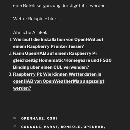
eine Befehlsergänzung durchgeführt werden.
Weiter Beispiele hier.
Ähnliche Artikel:
Wie läuft die Installation von OpenHAB auf
einem Raspberry Pi unter Jessie?
Kann OpenHAB auf einem Raspberry Pi
gleichzeitig Homematic/Homegeare und FS20
Binding über einen CUL verwenden?
Raspberry Pi: Wie können Wetterdaten in
openHAB von OpenWeatherMap angezeigt
werden?
KATEGORIEN
OPENHAB2
,
OSGI
SCHLAGWÖRTER
CONSOLE
,
KARAF
,
KONSOLE
,
OPENHAB
,