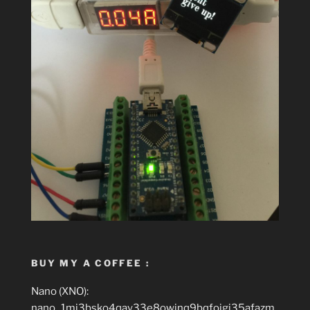
BUY MY A COFFEE :
Nano (XNO):
nano_1mj3bsko4qay33e8owinq9bqfojgi35afazm