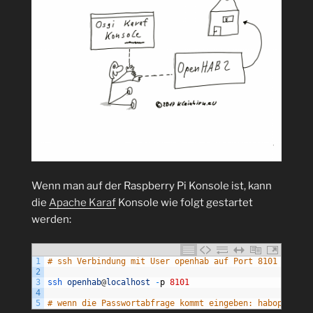
Wenn man auf der Raspberry Pi Konsole ist, kann
die
Apache Karaf
Konsole wie folgt gestartet
werden:
1
# ssh Verbindung mit User openhab auf Port 8101
2
3
ssh 
openhab
@
localhost
-
p
8101
4
5
# wenn die Passwortabfrage kommt eingeben: habopen