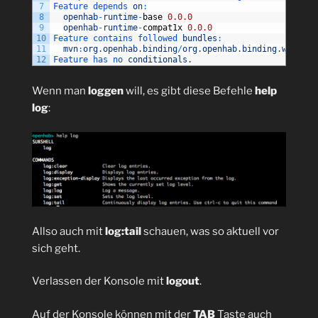
7
Feature 
depends 
on
:
8
openhab
-
runtime
-
base
0.0.0
9
openhab
-
runtime
-
compat1x
0.0.0
10
Feature 
contains 
followed 
bundles
:
11
mvn
:
org
.
openhab
.
binding
/
org
.
openhab
.
binding
.
weather
12
Feature 
has 
no 
conditionals
.
Wenn man
loggen
will, es gibt diese Befehle
help
log
:
Allso auch mit
log:tail
schauen, was so aktuell vor
sich geht.
Verlassen der Konsole mit
logout
.
Auf der Konsole können mit der
TAB
Taste auch