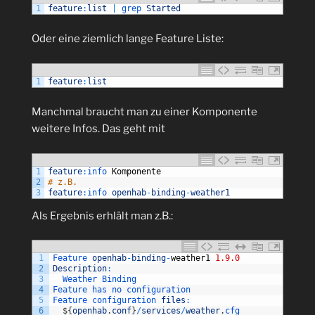
1
feature
:
list
|
grep 
Started
Oder eine ziemlich lange Feature Liste:
1
feature
:
list
Manchmal braucht man zu einer Komponente
weitere Infos. Das geht mit
1
feature
:
info 
Komponente
2
# z.B.
3
feature
:
info 
openhab
-
binding
-
weather1
Als Ergebnis erhlält man z.B.:
1
Feature 
openhab
-
binding
-
weather1
1.9.0
2
Description
:
3
Weather 
Binding
4
Feature 
has 
no 
configuration
5
Feature 
configuration 
files
:
6
$
{
openhab
.
conf
}
/
services
/
weather
.
cfg