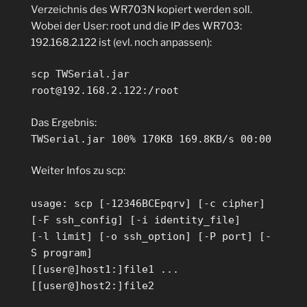
Verzeichnis des WR703N kopiert werden soll.
Wobei der User: root und die IP des WR703:
192.168.2.122 ist (evl. noch anpassen):
scp TWSerial.jar
root@192.168.2.122:/root
Das Ergebnis:
TWSerial.jar 100% 170KB 169.8KB/s 00:00
Weiter Infos zu scp:
usage: scp [-12346BCEpqrv] [-c cipher]
[-F ssh_config] [-i identity_file]
[-l limit] [-o ssh_option] [-P port] [-
S program]
[[user@]host1:]file1 ...
[[user@]host2:]file2