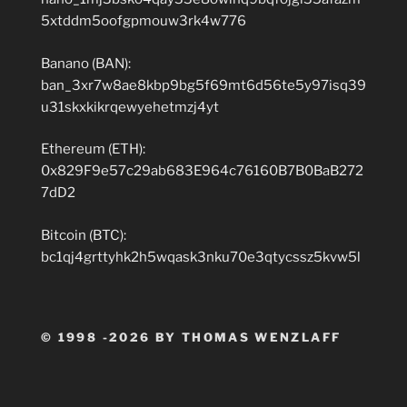
5xtddm5oofgpmouw3rk4w776
Banano (BAN):
ban_3xr7w8ae8kbp9bg5f69mt6d56te5y97isq39
u31skxkikrqewyehetmzj4yt
Ethereum (ETH):
0x829F9e57c29ab683E964c76160B7B0BaB272
7dD2
Bitcoin (BTC):
bc1qj4grttyhk2h5wqask3nku70e3qtycssz5kvw5l
© 1998 -2026 BY THOMAS WENZLAFF