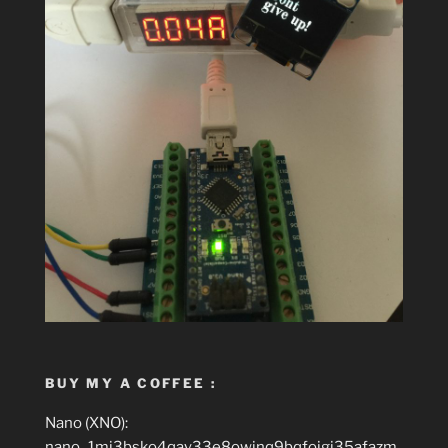
BUY MY A COFFEE :
Nano (XNO):
nano_1mj3bsko4qay33e8owinq9bqfojgi35afazm