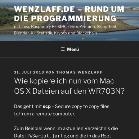
Zum
WENZLAFF.DE – RUND UM
Inhalt
DIE PROGRAMMIERUNG
springen
mit Java, Raspberry Pi, SDR, Linux, Arduino, Sicherheit,
Blender, KI, Statistik, Krypto und Blockchain
Menü
VERÖFFENTLICHT
31. JULI 2013
VON
THOMAS WENZLAFF
AM
Wie kopiere ich nun vom Mac
OS X Dateien auf den WR703N?
Das geht mit
scp
– Secure copy to copy files
to/from a remote computer.
Zum Beispiel wenn im aktuellen Verzeichnis die
Datei
TWSerial.jar
lieg und die in das Root