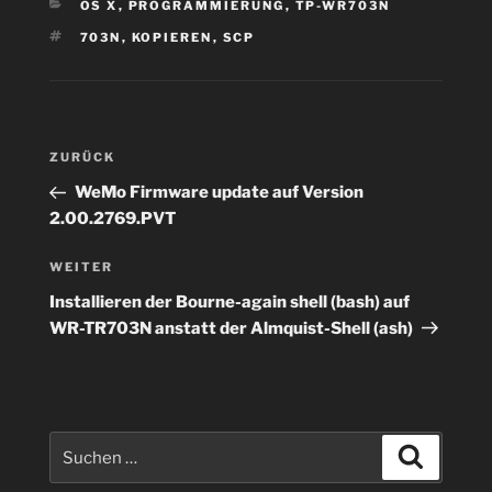
KATEGORIEN
OS X
,
PROGRAMMIERUNG
,
TP-WR703N
SCHLAGWÖRTER
703N
,
KOPIEREN
,
SCP
Beitragsnavigation
Vorheriger
ZURÜCK
Beitrag
WeMo Firmware update auf Version
2.00.2769.PVT
Nächster
WEITER
Beitrag
Installieren der Bourne-again shell (bash) auf
WR-TR703N anstatt der Almquist-Shell (ash)
Suchen
Suchen
nach: