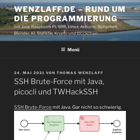
Zum
WENZLAFF.DE – RUND UM
Inhalt
DIE PROGRAMMIERUNG
springen
mit Java, Raspberry Pi, SDR, Linux, Arduino, Sicherheit,
Blender, KI, Statistik, Krypto und Blockchain
Menü
VERÖFFENTLICHT
24. MAI 2021
VON
THOMAS WENZLAFF
AM
SSH Brute-Force mit Java,
picocli und TWHackSSH
SSH Brute-Force
mit Java. Gar nicht so schwierig.