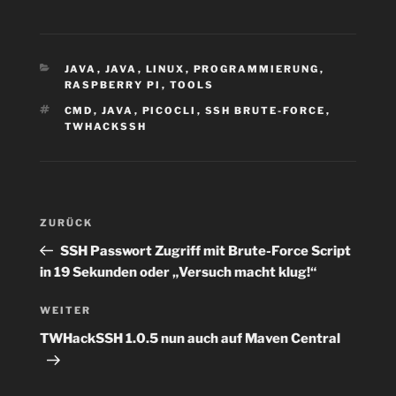
KATEGORIEN
JAVA
,
JAVA
,
LINUX
,
PROGRAMMIERUNG
,
RASPBERRY PI
,
TOOLS
SCHLAGWÖRTER
CMD
,
JAVA
,
PICOCLI
,
SSH BRUTE-FORCE
,
TWHACKSSH
Beitragsnavigation
Vorheriger
ZURÜCK
Beitrag
SSH Passwort Zugriff mit Brute-Force Script
in 19 Sekunden oder „Versuch macht klug!“
Nächster
WEITER
Beitrag
TWHackSSH 1.0.5 nun auch auf Maven Central