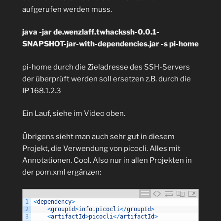
aufgerufen werden muss.
java -jar de.wenzlaff.twhackssh-0.0.1-
SNAPSHOT-jar-with-dependencies.jar -s pi-home
pi-home durch die Zieladresse des SSH-Servers
der überprüft werden soll ersetzen z.B. durch die
IP 168.1.2.3
Ein Lauf, siehe im Video oben.
Übrigens sieht man auch sehr gut in diesem
Projekt, die Verwendung von picocli. Alles mit
Annotationen. Cool. Also nur in allen Projekten in
der pom.xml ergänzen:
1
<
dependency
>
2
<
groupId
>
info
.
picocli
<
/
groupId
>
3
<
artifactId
>
picocli
<
/
artifactId
>