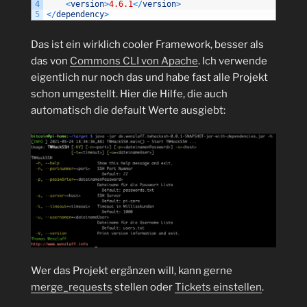
4
<
version
>
4.6.1
<
/
version
>
5
<
/
dependency
>
Das ist ein wirklich cooler Framework, besser als
das von
Commons CLI von Apache
. Ich verwende
eigentlich nur noch das und habe fast alle Projekt
schon umgestellt. Hier die Hilfe, die auch
automatisch die default Werte ausgiebt:
Wer das Projekt ergänzen will, kann gerne
merge_requests
stellen oder
Tickets einstellen
.