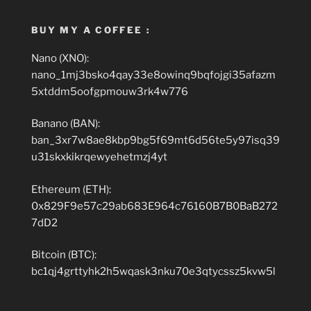
BUY MY A COFFEE :
Nano (XNO):
nano_1mj3bsko4qay33e8owinq9bqfojgi35afazm
5xtddm5oofgpmouw3rk4w776
Banano (BAN):
ban_3xr7w8ae8kbp9bg5f69mt6d56te5y97isq39
u31skxkikrqewyehetmzj4yt
Ethereum (ETH):
0x829F9e57c29ab683E964c76160B7B0BaB272
7dD2
Bitcoin (BTC):
bc1qj4grttyhk2h5wqask3nku70e3qtycssz5kvw5l