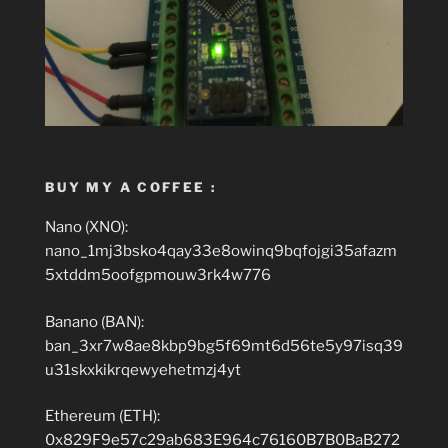
BUY MY A COFFEE :
Nano (XNO):
nano_1mj3bsko4qay33e8owinq9bqfojgi35afazm
5xtddm5oofgpmouw3rk4w776
Banano (BAN):
ban_3xr7w8ae8kbp9bg5f69mt6d56te5y97isq39
u31skxkikrqewyehetmzj4yt
Ethereum (ETH):
0x829F9e57c29ab683E964c76160B7B0BaB272