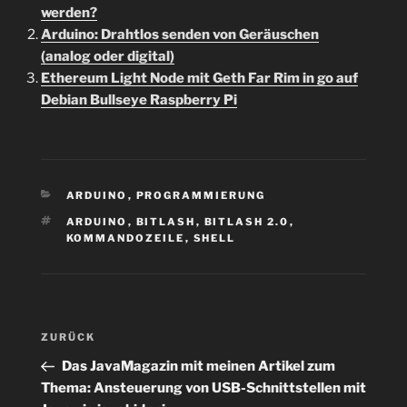
werden?
Arduino: Drahtlos senden von Geräuschen
(analog oder digital)
Ethereum Light Node mit Geth Far Rim in go auf
Debian Bullseye Raspberry Pi
KATEGORIEN
ARDUINO
,
PROGRAMMIERUNG
SCHLAGWÖRTER
ARDUINO
,
BITLASH
,
BITLASH 2.0
,
KOMMANDOZEILE
,
SHELL
Beitragsnavigation
Vorheriger
ZURÜCK
Beitrag
Das JavaMagazin mit meinen Artikel zum
Thema: Ansteuerung von USB-Schnittstellen mit