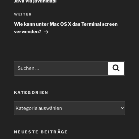
Java via javahidapi
Nächster
WEITER
Beitrag
Wie kann unter Mac OS X das Terminal screen
verwenden?
Suchen
Suchen
nach:
KATEGORIEN
Kategorien
NEUESTE BEITRÄGE