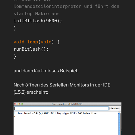
Kommandozeileninterpreter und führt den
startup Makro aus
initBitlash(9600);
}
void
loop
(
void
) {
runBitlash();
}
und dann läuft dieses Beispiel.
Nach öffnen des Seriellen Monitors in der IDE
(1.5.2) erscheint: