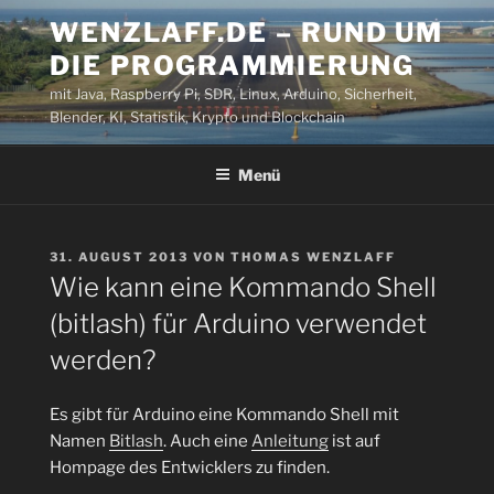
Zum
WENZLAFF.DE – RUND UM
Inhalt
DIE PROGRAMMIERUNG
springen
mit Java, Raspberry Pi, SDR, Linux, Arduino, Sicherheit,
Blender, KI, Statistik, Krypto und Blockchain
Menü
VERÖFFENTLICHT
31. AUGUST 2013
VON
THOMAS WENZLAFF
AM
Wie kann eine Kommando Shell
(bitlash) für Arduino verwendet
werden?
Es gibt für Arduino eine Kommando Shell mit
Namen
Bitlash
. Auch eine
Anleitung
ist auf
Hompage des Entwicklers zu finden.