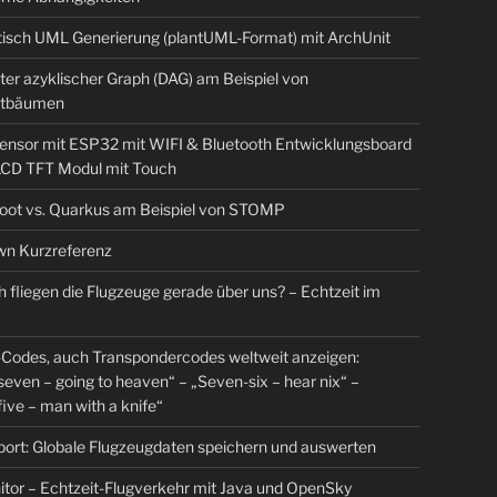
isch UML Generierung (plantUML-Format) mit ArchUnit
ter azyklischer Graph (DAG) am Beispiel von
tbäumen
sensor mit ESP32 mit WIFI & Bluetooth Entwicklungsboard
 LCD TFT Modul mit Touch
Boot vs. Quarkus am Beispiel von STOMP
n Kurzreferenz
 fliegen die Flugzeuge gerade über uns? – Echtzeit im
Codes, auch Transpondercodes weltweit anzeigen:
even – going to heaven“ – „Seven-six – hear nix“ –
ive – man with a knife“
rt: Globale Flugzeugdaten speichern und auswerten
tor – Echtzeit-Flugverkehr mit Java und OpenSky