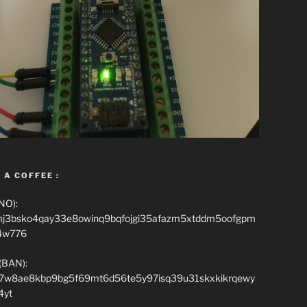
 A COFFEE :
NO):
mj3bsko4qay33e8owinq9bqfojgi35afazm5xtddm5oofgpm
4w776
(BAN):
7w8ae8kbp9bg5f69mt6d56te5y97isq39u31skxkikrqewy
4yt