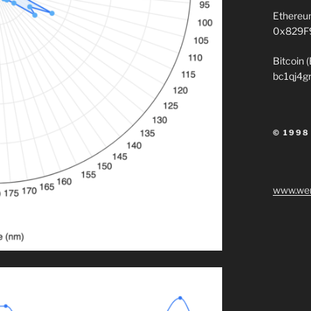
Ethereu
0x829F
Bitcoin 
bc1qj4g
© 1998
www.wen