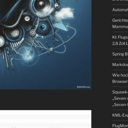
Automat
Gerichte
Mammu
KI: Flug
2,8 Zoll
Spring 
Markdow
Wie hoch
Browser
Squawk-
„Seven-s
„Seven-f
KML-Expo
FlugMoni