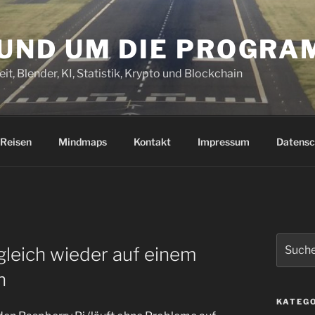
RUND UM DIE PROGR
it, Blender, KI, Statistik, Krypto und Blockchain
Reisen
Mindmaps
Kontakt
Impressum
Datensc
Suchen
gleich wieder auf einem
nach:
n
KATEG