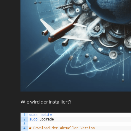
Wie wird der installiert?
1
sudo 
update
2
sudo 
upgrade
3
4
# Download der aktuellen Version