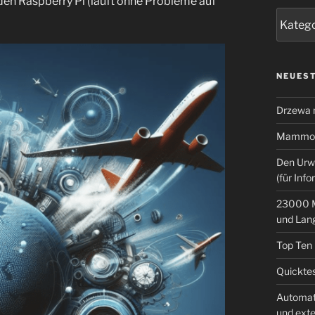
den Raspberry Pi (läuft ohne Probleme auf
Kategor
NEUEST
Drzewa
Mammoth
Den Urw
(für Info
23000 M
und Lan
Top Ten
Quicktes
Automat
und ext