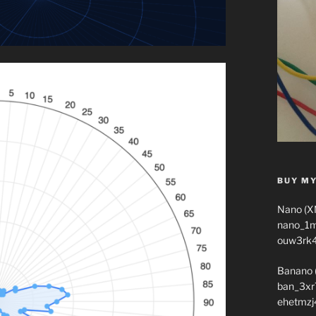
BUY MY
Nano (X
nano_1
ouw3rk
Banano 
ban_3xr
ehetmzj