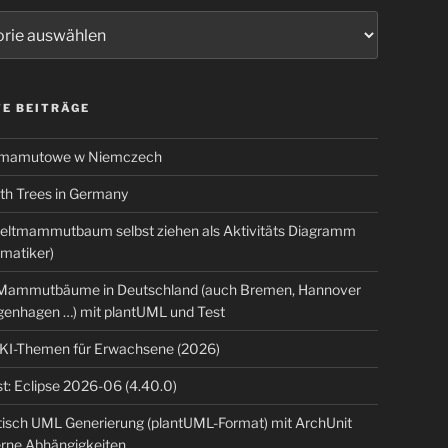
ien
E BEITRÄGE
 mamutowe w Niemczech
 Trees in Germany
eltmammutbaum selbst ziehen als Aktivitäts Diagramm
rmatiker)
ammutbäume in Deutschland (auch Bremen, Hannover
genhagen …) mit plantUML und Test
 KI-Themen für Erwachsene (2026)
t: Eclipse 2026-06 (4.40.0)
isch UML Generierung (plantUML-Format) mit ArchUnit
erne Abhängigkeiten