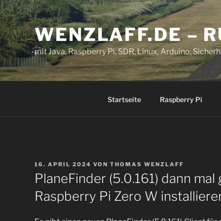
Zum
Inhalt
WENZLAFF.DE – 
springen
mit Java, Raspberry Pi, SDR, Linux, Arduino, Sicherhe
Startseite
Raspberry Pi
VERÖFFENTLICHT
16. APRIL 2024
VON
THOMAS WENZLAFF
AM
PlaneFinder (5.0.161) dann mal 
Raspberry Pi Zero W installiere