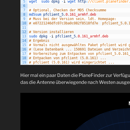
5
wget  
sudo 
dpkg
-
i
wget 
http
:
//client.planefinder
6
7
# Optional, Checken der MD5 Checksumme
8
md5sum 
pfclient_5
.
0.161_armhf.deb
9
# Muss bei der Version sein, ldt. Homepage:
10
# e07221246dfc07c3ba0c082f8518fd7e  pfclient_5.0.
11
12
# Version installieren
13
sudo 
dpkg
-
i
pfclient_5
.
0.161_armhf.deb
14
# Ergebnis
15
# Vormals nicht ausgewähltes Paket pfclient wird 
16
# (Lese Datenbank ... 150691 Dateien und Verzeich
17
# Vorbereitung zum Entpacken von pfclient_5.0.161
18
# Entpacken von pfclient (5.0.161) ...
19
# pfclient (5.0.161) wird eingerichtet ...
Hier mal ein paar Daten die PlaneFinder zur Verfügu
das die Antenne überwiegende nach Westen ausgeri