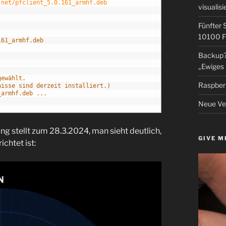
.net/pfclient_5.0.161_armhf.deb
visualisi
Fünfter 
10100 F
161_armhf.deb
Backup? 
„Ewiges 
gewählt.
Raspberr
nisse sind derzeit installiert.)
_armhf.deb ...
Neue Ver
ng stellt zum 28.3.2024, man sieht deutlich,
GIVE M
chtet ist: