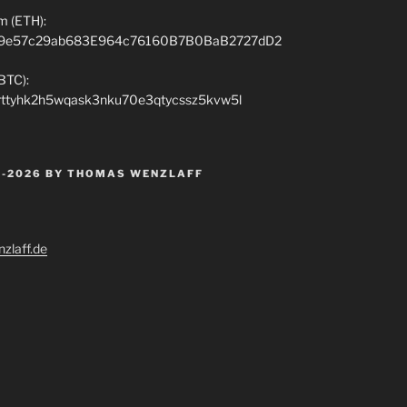
m (ETH):
9e57c29ab683E964c76160B7B0BaB2727dD2
(BTC):
rttyhk2h5wqask3nku70e3qtycssz5kvw5l
 -2026 BY THOMAS WENZLAFF
zlaff.de