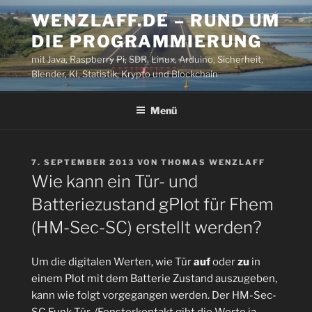
Zum
WENZLAFF.DE – RUND UM
Inhalt
DIE PROGRAMMIERUNG
springen
mit Java, Raspberry Pi, SDR, Linux, Arduino, Sicherheit,
Blender, KI, Statistik, Krypto und Blockchain
Menü
VERÖFFENTLICHT
7. SEPTEMBER 2013
VON
THOMAS WENZLAFF
AM
Wie kann ein Tür- und
Batteriezustand gPlot für Fhem
(HM-Sec-SC) erstellt werden?
Um die digitalen Werten, wie Tür
auf
oder
zu
in
einem Plot mit dem Batterie Zustand auszugeben,
kann wie folgt vorgegangen werden. Der HM-Sec-