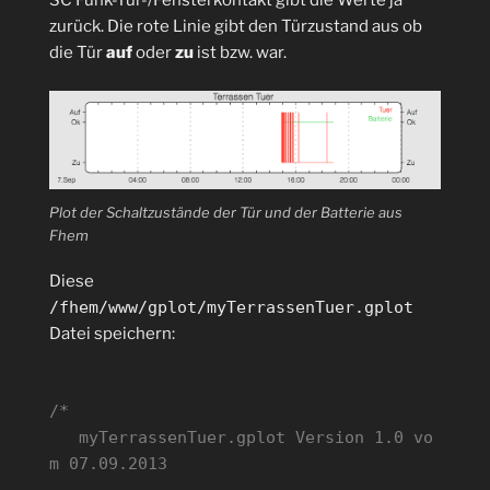
SC Funk-Tür-/Fensterkontakt gibt die Werte ja
zurück. Die rote Linie gibt den Türzustand aus ob
die Tür
auf
oder
zu
ist bzw. war.
Plot der Schaltzustände der Tür und der Batterie aus
Fhem
Diese
/fhem/www/gplot/myTerrassenTuer.gplot
Datei speichern:
/*
myTerrassenTuer.gplot Version 1.0 vo
m 07.09.2013