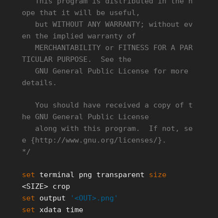
This program is distributed in the h
ope that it will be useful,
but WITHOUT ANY WARRANTY; without ev
en the implied warranty of
MERCHANTABILITY or FITNESS FOR A PAR
TICULAR PURPOSE. See the
GNU General Public License for more
details.
You should have received a copy of t
he GNU General Public License
along with this program. If not, se
e {http://www.gnu.org/licenses/}.
*/
set
terminal png transparent
size
<SIZE> crop
set
output
'<OUT>.png'
set
xdata time