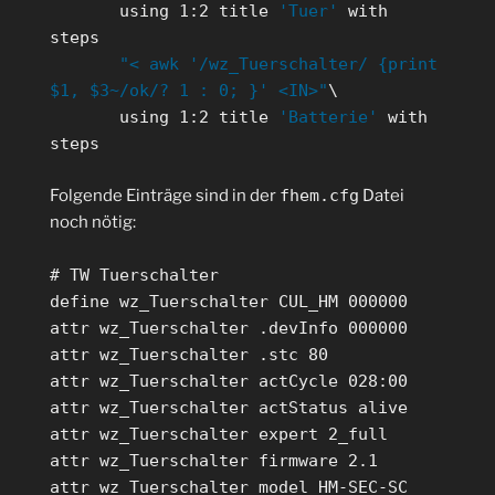
using 1:2 title
'Tuer'
with
steps
"< awk '/wz_Tuerschalter/ {print
$1, $3~/ok/? 1 : 0; }' <IN>"
\
using 1:2 title
'Batterie'
with
steps
Folgende Einträge sind in der
fhem.cfg
Datei
noch nötig:
# TW Tuerschalter
define wz_Tuerschalter CUL_HM 000000
attr wz_Tuerschalter .devInfo 000000
attr wz_Tuerschalter .stc 80
attr wz_Tuerschalter actCycle 028:00
attr wz_Tuerschalter actStatus alive
attr wz_Tuerschalter expert 2_full
attr wz_Tuerschalter firmware 2.1
attr wz_Tuerschalter model HM-SEC-SC