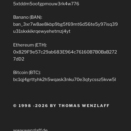
5xtddm5oofgpmouw3rk4w776
Banano (BAN):
ban_3xr7w8ae8kbp9bg5f69mt6d56te5y97isq39
u31skxkikrqewyehetmzj4yt
Ethereum (ETH):
0x829F9e57c29ab683E964c76160B7B0BaB272
7dD2
Bitcoin (BTC):
bc1qj4grttyhk2h5wqask3nku70e3qtycssz5kvw5l
© 1998 -2026 BY THOMAS WENZLAFF
www.wenzlaff.de