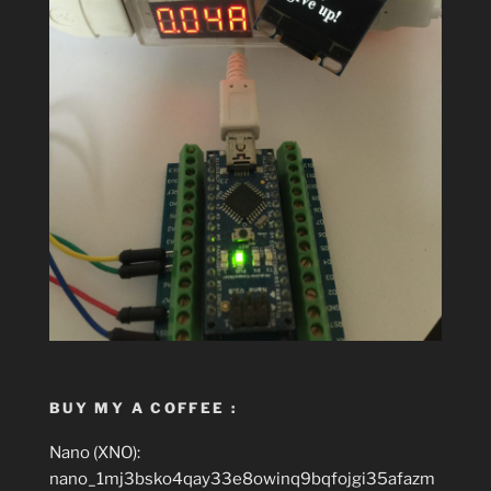
BUY MY A COFFEE :
Nano (XNO):
nano_1mj3bsko4qay33e8owinq9bqfojgi35afazm