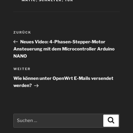
Beitragsnavigation
Vorheriger
ZURÜCK
Beitrag
Neues Video: 4-Phasen-Stepper-Motor
Ansteuerung mit dem Microcontroller Arduino
NANO
Nächster
WEITER
Beitrag
Wie können unter OpenWrt E-Mails versendet
werden?
Suchen
Suchen
nach: