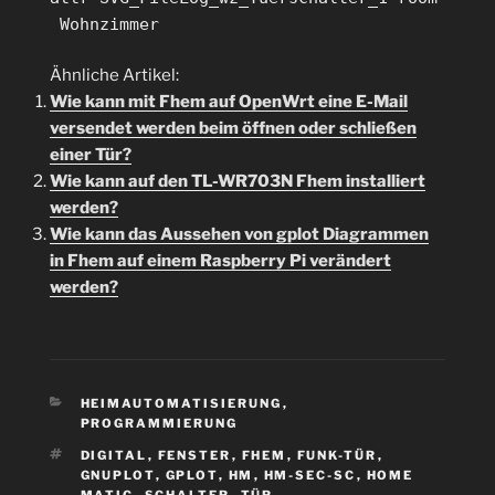
Wohnzimmer
Ähnliche Artikel:
Wie kann mit Fhem auf OpenWrt eine E-Mail
versendet werden beim öffnen oder schließen
einer Tür?
Wie kann auf den TL-WR703N Fhem installiert
werden?
Wie kann das Aussehen von gplot Diagrammen
in Fhem auf einem Raspberry Pi verändert
werden?
KATEGORIEN
HEIMAUTOMATISIERUNG
,
PROGRAMMIERUNG
SCHLAGWÖRTER
DIGITAL
,
FENSTER
,
FHEM
,
FUNK-TÜR
,
GNUPLOT
,
GPLOT
,
HM
,
HM-SEC-SC
,
HOME
MATIC
,
SCHALTER
,
TÜR