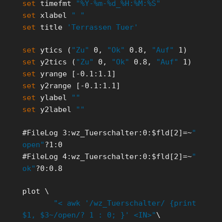
set
timefmt
"%Y-%m-%d_%H:%M:%S"
set
xlabel
" "
set
title
'Terrassen Tuer'
set
ytics (
"Zu"
0,
"Ok"
0.8,
"Auf"
1)
set
y2tics (
"Zu"
0,
"Ok"
0.8,
"Auf"
1)
set
yrange [-0.1:1.1]
set
y2range [-0.1:1.1]
set
ylabel
""
set
y2label
""
#FileLog 3:wz_Tuerschalter:0:$fld[2]=~
"
open"
?1:0
#FileLog 4:wz_Tuerschalter:0:$fld[2]=~
"
ok"
?0:0.8
plot \
"< awk '/wz_Tuerschalter/ {print
$1, $3~/open/? 1 : 0; }' <IN>"
\