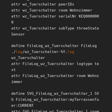
attr wz_Tuerschalter peerIDs
attr wz_Tuerschalter room Wohnzimmer
attr wz_Tuerschalter serialNr KEQ000000
0
attr wz_Tuerschalter subType threeState
Sensor
define FileLog_wz_Tuerschalter FileLog
./
log
/wz_Tuerschalter-%Y.
log
wz_Tuerschalter
attr FileLog_wz_Tuerschalter logtype te
xt
attr FileLog_wz_Tuerschalter room Wohnz
immer
define SVG_FileLog_wz_Tuerschalter_1 SV
G FileLog_wz_Tuerschalter:myTerrassenTu
er:CURRENT
attr SVG_FileLog_wz_Tuerschalter_1 room