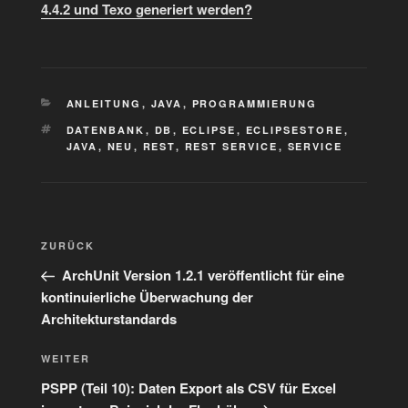
4.4.2 und Texo generiert werden?
KATEGORIEN
ANLEITUNG
,
JAVA
,
PROGRAMMIERUNG
SCHLAGWÖRTER
DATENBANK
,
DB
,
ECLIPSE
,
ECLIPSESTORE
,
JAVA
,
NEU
,
REST
,
REST SERVICE
,
SERVICE
Beitragsnavigation
Vorheriger
ZURÜCK
Beitrag
ArchUnit Version 1.2.1 veröffentlicht für eine
kontinuierliche Überwachung der
Architekturstandards
Nächster
WEITER
Beitrag
PSPP (Teil 10): Daten Export als CSV für Excel