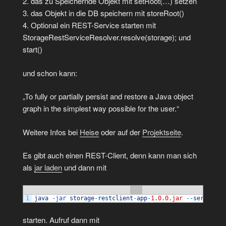
2. das zu Speichernde Objekt mit setRoot(…) setzen
3. das Objekt in die DB speichern mit storeRoot()
4. Optional ein REST-Service starten mit
StorageRestServiceResolver.resolve(storage); und
start()
und schon kann:
„To fully or partially persist and restore a Java object
graph in the simplest way possible for the user.“
Weitere Infos bei
Heise
oder auf der
Projektseite
.
Es gibt auch einen REST-Client, denn kann man sich
als
jar laden
und dann mit
1
java
-
jar 
storage
-
restclient
-
app
-
1.0.0.jar
--
server
.
po
starten. Aufruf dann mit