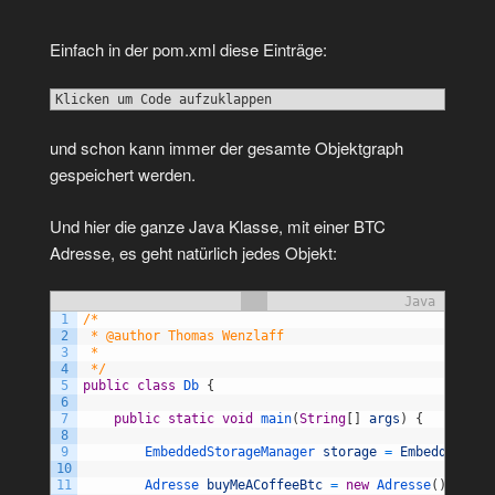
Einfach in der pom.xml diese Einträge:
Klicken um Code aufzuklappen
und schon kann immer der gesamte Objektgraph
gespeichert werden.
Und hier die ganze Java Klasse, mit einer BTC
Adresse, es geht natürlich jedes Objekt:
Java
1
/*
2
 * @author Thomas Wenzlaff
3
 *
4
 */
5
public
class
Db
{
6
7
public
static
void
main
(
String
[
]
args
)
{
8
9
EmbeddedStorageManager 
storage
=
EmbeddedStor
10
11
Adresse 
buyMeACoffeeBtc
=
new
Adresse
(
)
;