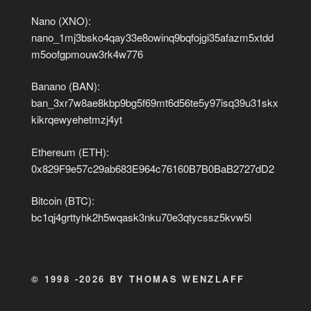
Nano (XNO):
nano_1mj3bsko4qay33e8owinq9bqfojgi35afazm5xtdd
m5oofgpmouw3rk4w776
Banano (BAN):
ban_3xr7w8ae8kbp9bg5f69mt6d56te5y97isq39u31skx
kikrqewyehetmzj4yt
Ethereum (ETH):
0x829F9e57c29ab683E964c76160B7B0BaB2727dD2
Bitcoin (BTC):
bc1qj4grttyhk2h5wqask3nku70e3qtycssz5kvw5l
© 1998 -2026 BY THOMAS WENZLAFF