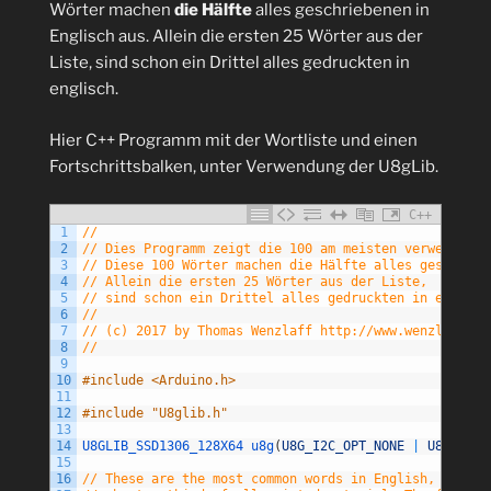
Wörter machen
die Hälfte
alles geschriebenen in
Englisch aus. Allein die ersten 25 Wörter aus der
Liste, sind schon ein Drittel alles gedruckten in
englisch.
Hier C++ Programm mit der Wortliste und einen
Fortschrittsbalken, unter Verwendung der U8gLib.
C++
1
//
2
// Dies Programm zeigt die 100 am meisten verwendeten
3
// Diese 100 Wörter machen die Hälfte alles geschrieb
4
// Allein die ersten 25 Wörter aus der Liste,
5
// sind schon ein Drittel alles gedruckten in englisc
6
//
7
// (c) 2017 by Thomas Wenzlaff http://www.wenzlaff.in
8
//
9
10
#include <Arduino.h>
11
12
#include "U8glib.h"
13
14
U8GLIB_SSD1306_128X64 
u8g
(
U8G_I2C_OPT_NONE
|
U8G_I2C_
15
16
// These are the most common words in English, ranked