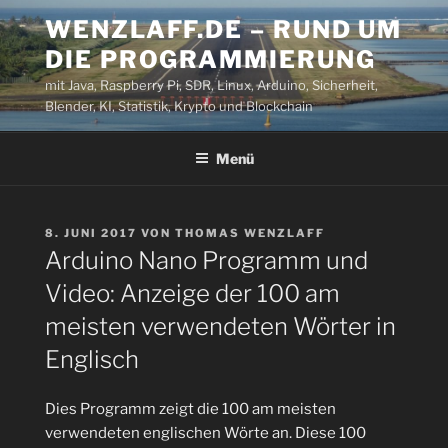
Zum
WENZLAFF.DE – RUND UM
Inhalt
DIE PROGRAMMIERUNG
springen
mit Java, Raspberry Pi, SDR, Linux, Arduino, Sicherheit,
Blender, KI, Statistik, Krypto und Blockchain
Menü
VERÖFFENTLICHT
8. JUNI 2017
VON
THOMAS WENZLAFF
AM
Arduino Nano Programm und
Video: Anzeige der 100 am
meisten verwendeten Wörter in
Englisch
Dies Programm zeigt die 100 am meisten
verwendeten englischen Wörte an. Diese 100