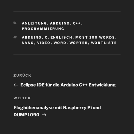
KATEGORIEN
ANLEITUNG
,
ARDUINO
,
C++
,
PROGRAMMIERUNG
SCHLAGWÖRTER
ARDUINO
,
C
,
ENGLISCH
,
MOST 100 WORDS
,
NANO
,
VIDEO
,
WORD
,
WÖRTER
,
WORTLISTE
Beitragsnavigation
Vorheriger
ZURÜCK
Beitrag
Eclipse IDE für die Arduino C++ Entwicklung
Nächster
WEITER
Beitrag
Flughöhenanalyse mit Raspberry Pi und
DUMP1090