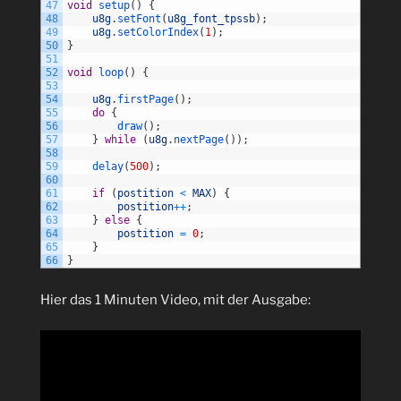
47
void
setup
(
)
{
48
u8g
.
setFont
(
u8g_font_tpssb
)
;
49
u8g
.
setColorIndex
(
1
)
;
50
}
51
52
void
loop
(
)
{
53
54
u8g
.
firstPage
(
)
;
55
do
{
56
draw
(
)
;
57
}
while
(
u8g
.
nextPage
(
)
)
;
58
59
delay
(
500
)
;
60
61
if
(
postition
<
MAX
)
{
62
postition
++
;
63
}
else
{
64
postition
=
0
;
65
}
66
}
Hier das 1 Minuten Video, mit der Ausgabe: