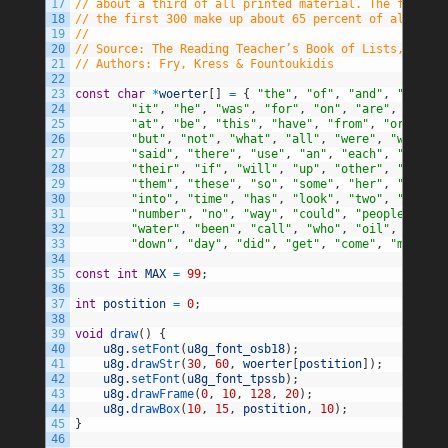
17
// about a third of all printed material. The first 1
18
// the first 300 make up about 65 percent of all writ
19
//
20
// Source: The Reading Teacher’s Book of Lists, Fourt
21
// Authors: Fry, Kress & Fountoukidis
22
23
const
char
*
woerter
[
]
=
{
"the"
,
"of"
,
"and"
,
"a"
,
"t
24
"it"
,
"he"
,
"was"
,
"for"
,
"on"
,
"are"
,
"as"
,
25
"at"
,
"be"
,
"this"
,
"have"
,
"from"
,
"or"
,
"on
26
"but"
,
"not"
,
"what"
,
"all"
,
"were"
,
"we"
,
"w
27
"said"
,
"there"
,
"use"
,
"an"
,
"each"
,
"which"
28
"their"
,
"if"
,
"will"
,
"up"
,
"other"
,
"about"
29
"them"
,
"these"
,
"so"
,
"some"
,
"her"
,
"would"
30
"into"
,
"time"
,
"has"
,
"look"
,
"two"
,
"more"
,
31
"number"
,
"no"
,
"way"
,
"could"
,
"people"
,
"my
32
"water"
,
"been"
,
"call"
,
"who"
,
"oil"
,
"its"
,
33
"down"
,
"day"
,
"did"
,
"get"
,
"come"
,
"made"
,
34
35
const
int
MAX
=
99
;
36
37
int
postition
=
0
;
38
39
void
draw
(
)
{
40
u8g
.
setFont
(
u8g_font_osb18
)
;
41
u8g
.
drawStr
(
30
,
60
,
woerter
[
postition
]
)
;
42
u8g
.
setFont
(
u8g_font_tpssb
)
;
43
u8g
.
drawFrame
(
0
,
10
,
128
,
20
)
;
44
u8g
.
drawBox
(
10
,
15
,
postition
,
10
)
;
45
}
46