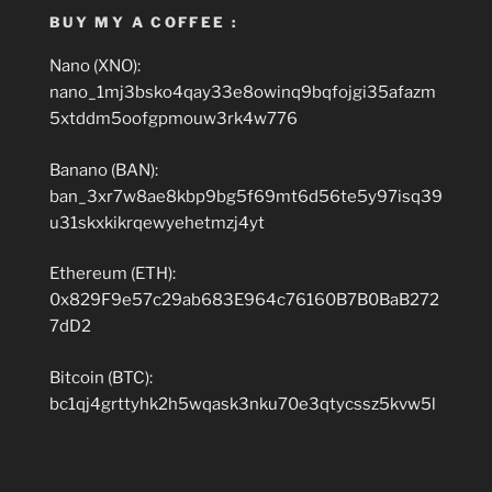
BUY MY A COFFEE :
Nano (XNO):
nano_1mj3bsko4qay33e8owinq9bqfojgi35afazm
5xtddm5oofgpmouw3rk4w776
Banano (BAN):
ban_3xr7w8ae8kbp9bg5f69mt6d56te5y97isq39
u31skxkikrqewyehetmzj4yt
Ethereum (ETH):
0x829F9e57c29ab683E964c76160B7B0BaB272
7dD2
Bitcoin (BTC):
bc1qj4grttyhk2h5wqask3nku70e3qtycssz5kvw5l