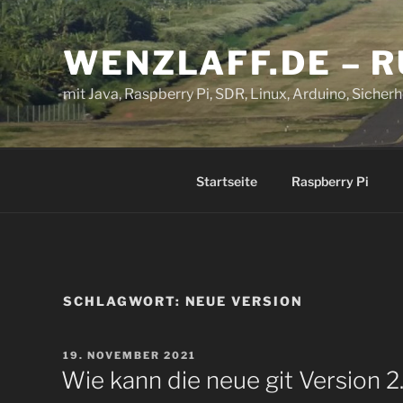
Zum
Inhalt
WENZLAFF.DE – 
springen
mit Java, Raspberry Pi, SDR, Linux, Arduino, Sicherhe
Startseite
Raspberry Pi
SCHLAGWORT:
NEUE VERSION
VERÖFFENTLICHT
19. NOVEMBER 2021
AM
Wie kann die neue git Version 