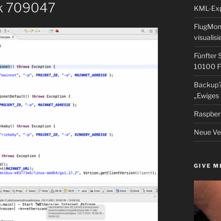
ck 709047
KML-Expo
FlugMoni
visualisi
Fünfter 
10100 F
Backup? 
„Ewiges 
Raspberr
Neue Ver
GIVE M