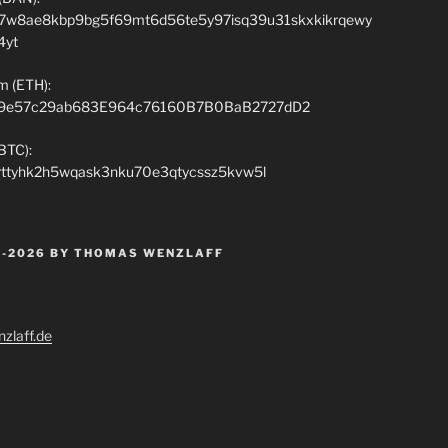
7w8ae8kbp9bg5f69mt6d56te5y97isq39u31skxkikrqewy
4yt
m (ETH):
9e57c29ab683E964c76160B7B0BaB2727dD2
(BTC):
rttyhk2h5wqask3nku70e3qtycssz5kvw5l
 -2026 BY THOMAS WENZLAFF
zlaff.de