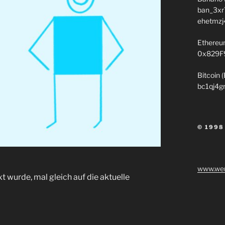
ban_3xr
ehetmzj
Ethereu
0x829F
Bitcoin 
bc1qj4g
© 1998
www.wen
t wurde, mal gleich auf die aktuelle