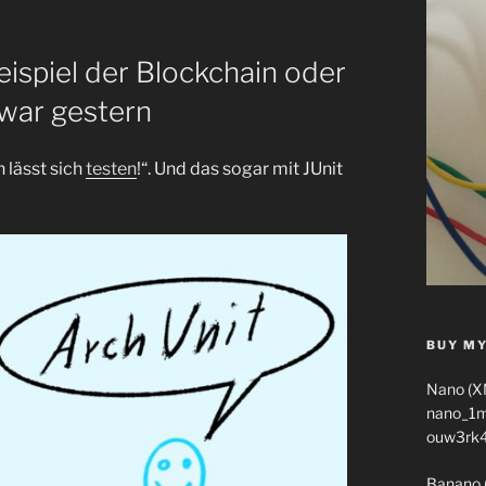
eispiel der Blockchain oder
 war gestern
 lässt sich
testen
!“. Und das sogar mit JUnit
BUY MY
Nano (X
nano_1
ouw3rk
Banano 