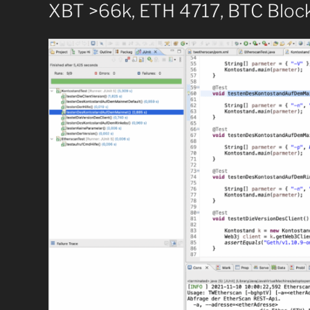
XBT >66k, ETH 4717, BTC Blo
auf
dem
Raspberry
Pi
installiert
werden?“