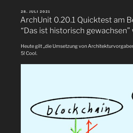
mit
Java,
VERÖFFENTLICHT
28. JULI 2021
picocli
AM
ArchUnit 0.20.1 Quicktest am B
und
“Das ist historisch gewachsen”
TWHackSSH
jetzt
auf
Heute gilt „die Umsetzung von Architekturvorgaben
Java
5! Cool.
11
umgestellt“