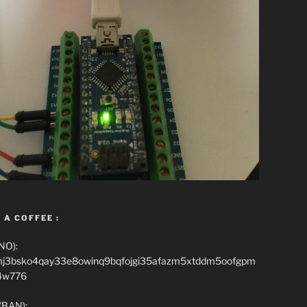
 A COFFEE :
NO):
mj3bsko4qay33e8owinq9bqfojgi35afazm5xtddm5oofgpm
4w776
(BAN):