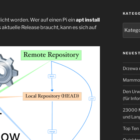
KATEG
icht worden. Wer auf einen Pi ein
apt install
Kategor
aktuelle Release braucht, kann es sich auf
NEUEST
Drzewa
Mammoth
Den Urw
(für Info
23000 M
und Lan
Top Ten
Quicktes