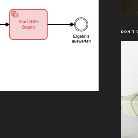
DON’T 