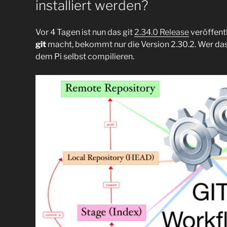
installiert werden?
Vor 4 Tagen ist nun das git
2.34.0 Release
veröffentl
git
macht, bekommt nur die Version 2.30.2. Wer das 
dem Pi selbst compilieren.