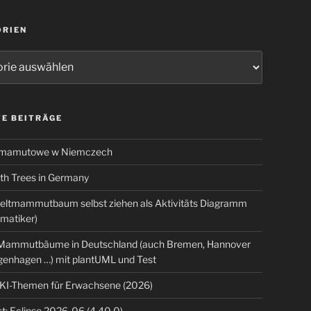
ORIEN
ien
E BEITRÄGE
 mamutowe w Niemczech
 Trees in Germany
eltmammutbaum selbst ziehen als Aktivitäts Diagramm
rmatiker)
ammutbäume in Deutschland (auch Bremen, Hannover
genhagen …) mit plantUML und Test
 KI-Themen für Erwachsene (2026)
t: Eclipse 2026-06 (4.40.0)