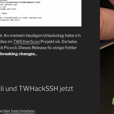
ht. An meinem heutigen Urlaubstag habe ich
alles im
TWEtherScan
Projekt ok. Da habe
Picocli. Dieses Release fix einige Fehler
o breaking changes
„.
cli und TWHackSSH jetzt
ie
hier beschrieben
.