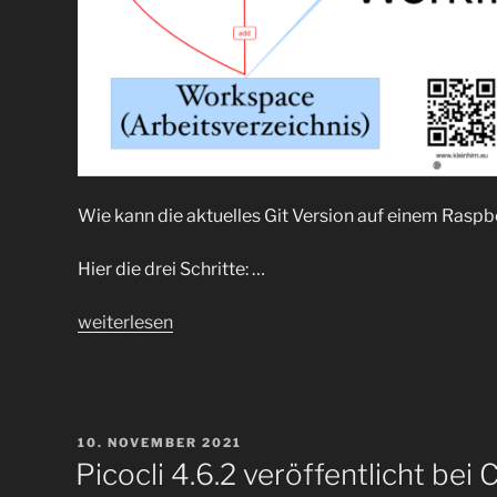
Wie kann die aktuelles Git Version auf einem Raspbe
Hier die drei Schritte: …
„Wie
weiterlesen
kann
die
neue
git
VERÖFFENTLICHT
10. NOVEMBER 2021
Version
AM
Picocli 4.6.2 veröffentlicht b
2.34