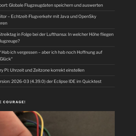
rt: Globale Flugzeugdaten speichern und auswerten
tor – Echtzeit-Flugverkehr mit Java und OpenSky
eren
Streiktag in Folge bei der Lufthansa: In welcher Höhe fliegen
lugzeuge?
Hab ich vergessen – aber ich hab noch Hoffnung auf
Glück“
y Pi: Uhrzeit und Zeitzone korrekt einstellen
sion: 2026-03 (4.39.0) der Eclipse IDE im Quicktest
E COURAGE!