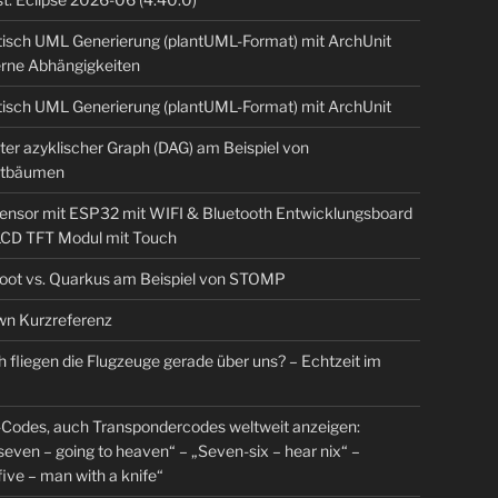
isch UML Generierung (plantUML-Format) mit ArchUnit
erne Abhängigkeiten
isch UML Generierung (plantUML-Format) mit ArchUnit
ter azyklischer Graph (DAG) am Beispiel von
tbäumen
sensor mit ESP32 mit WIFI & Bluetooth Entwicklungsboard
 LCD TFT Modul mit Touch
Boot vs. Quarkus am Beispiel von STOMP
n Kurzreferenz
 fliegen die Flugzeuge gerade über uns? – Echtzeit im
Codes, auch Transpondercodes weltweit anzeigen:
even – going to heaven“ – „Seven-six – hear nix“ –
ive – man with a knife“