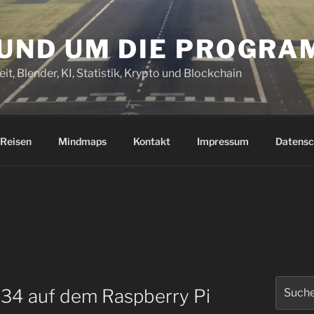
RUND UM DIE PROGR
it, Blender, KI, Statistik, Krypto und Blockchain
Reisen
Mindmaps
Kontakt
Impressum
Datensc
Suchen
2.34 auf dem Raspberry Pi
nach: