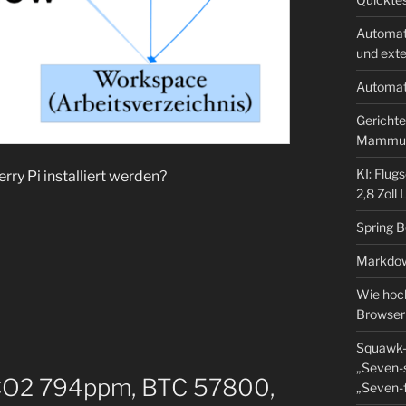
Automat
und ext
Automat
Gerichte
Mammu
KI: Flug
rry Pi installiert werden?
2,8 Zoll
Spring 
Markdow
Wie hoch
Browser
Squawk-
„Seven-s
ei CO2 794ppm, BTC 57800,
„Seven-f