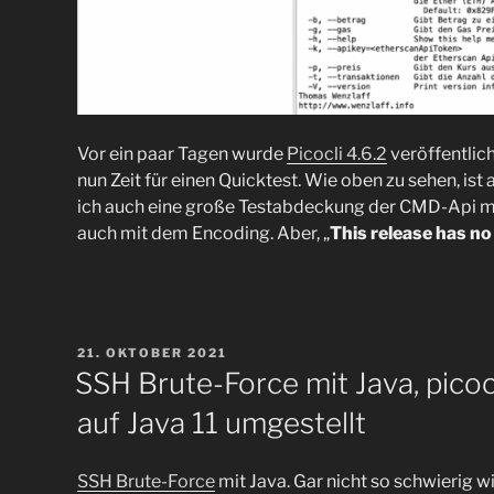
Vor ein paar Tagen wurde
Picocli 4.6.2
veröffentlic
nun Zeit für einen Quicktest. Wie oben zu sehen, ist 
ich auch eine große Testabdeckung der CMD-Api mit 
auch mit dem Encoding. Aber, „
This release has n
VERÖFFENTLICHT
21. OKTOBER 2021
AM
SSH Brute-Force mit Java, pico
auf Java 11 umgestellt
SSH Brute-Force
mit Java. Gar nicht so schwierig w