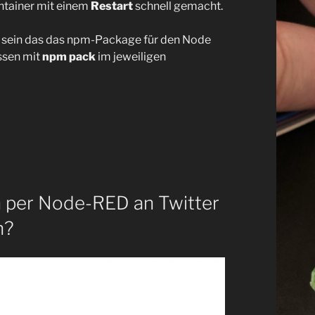
ntainer mit einem
Restart
schnell gemacht.
s sein das das npm-Package für den Node
ssen mit
npm pack
im jeweiligen
n per Node-RED an Twitter
n?