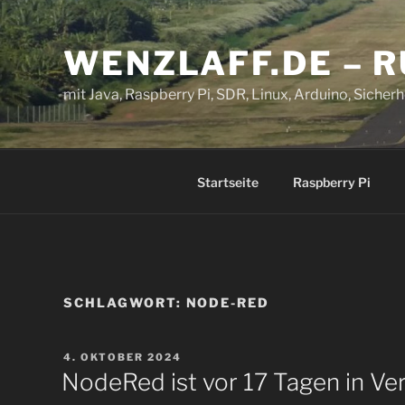
Zum
Inhalt
WENZLAFF.DE – 
springen
mit Java, Raspberry Pi, SDR, Linux, Arduino, Sicherhe
Startseite
Raspberry Pi
SCHLAGWORT:
NODE-RED
VERÖFFENTLICHT
4. OKTOBER 2024
AM
NodeRed ist vor 17 Tagen in Ver