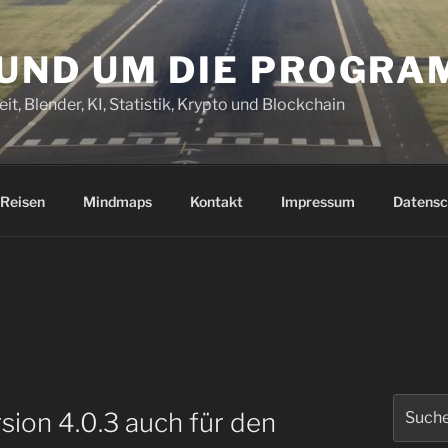
RUND UM DIE PROGR
it, Blender, KI, Statistik, Krypto und Blockchain
Reisen
Mindmaps
Kontakt
Impressum
Datensc
Suchen
sion 4.0.3 auch für den
nach: