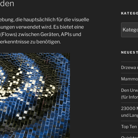
rden
KATEG
ung, die hauptsächlich für die visuelle
Kategor
ngen verwendet wird. Es bietet eine
 (Flows) zwischen Geräten, APIs und
erkenntnisse zu benötigen.
NEUEST
Drzewa
Mammoth
Den Urw
(für Info
23000 M
und Lan
Top Ten
Quicktes