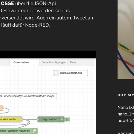
s CSSE
über die
JSON-Ap
i
Flow integriert werden, so das
 versendet wird. Auch ein autom. Tweet an
i läuft dafür Node-RED.
BUY MY
Nano (X
nano_1
ouw3rk
Banano 