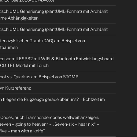
isch UML Generierung (plantUML-Format) mit ArchUnit
erne Abhängigkeiten
isch UML Generierung (plantUML-Format) mit ArchUnit
ter azyklischer Graph (DAG) am Beispiel von
tbäumen
sensor mit ESP32 mit WIFI & Bluetooth Entwicklungsboard
 LCD TFT Modul mit Touch
Boot vs. Quarkus am Beispiel von STOMP
n Kurzreferenz
 fliegen die Flugzeuge gerade über uns? – Echtzeit im
Codes, auch Transpondercodes weltweit anzeigen:
even – going to heaven“ – „Seven-six – hear nix“ –
ive – man with a knife“