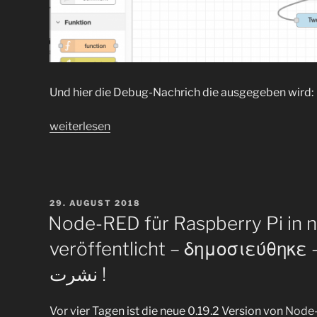
Und hier die Debug-Nachrich die ausgegeben wird:
„Wie
weiterlesen
können
live
Covid-
19
VERÖFFENTLICHT
29. AUGUST 2018
Daten
AM
Node-RED für Raspberry Pi in n
per
veröffentlicht – δημοσιεύθηκε
Node-
RED
نشرت !
an
Twitter
Vor vier Tagen ist die neue 0.19.2 Version von
Node
und