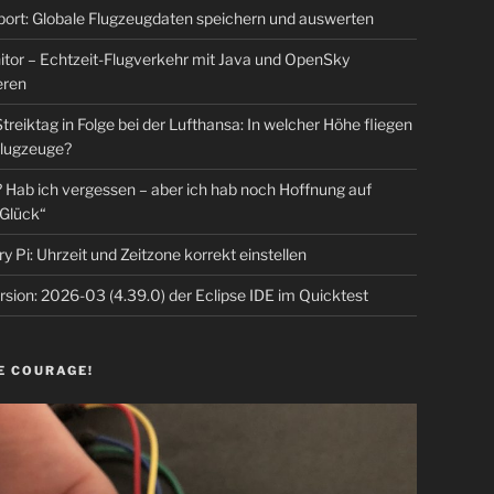
rt: Globale Flugzeugdaten speichern und auswerten
tor – Echtzeit-Flugverkehr mit Java und OpenSky
eren
Streiktag in Folge bei der Lufthansa: In welcher Höhe fliegen
lugzeuge?
Hab ich vergessen – aber ich hab noch Hoffnung auf
Glück“
y Pi: Uhrzeit und Zeitzone korrekt einstellen
sion: 2026-03 (4.39.0) der Eclipse IDE im Quicktest
E COURAGE!