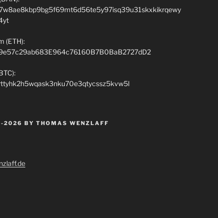
7w8ae8kbp9bg5f69mt6d56te5y97isq39u31skxkikrqewy
4yt
m (ETH):
9e57c29ab683E964c76160B7B0BaB2727dD2
(BTC):
rttyhk2h5wqask3nku70e3qtycssz5kvw5l
 -2026 BY THOMAS WENZLAFF
zlaff.de