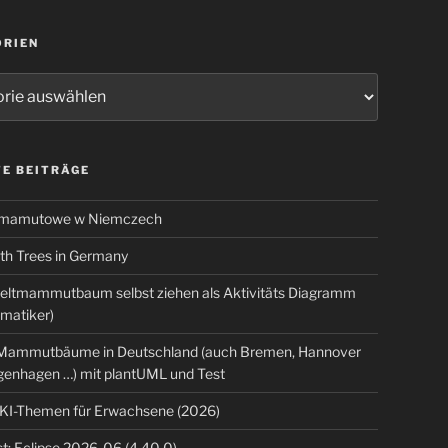
ORIEN
ien
E BEITRÄGE
 mamutowe w Niemczech
 Trees in Germany
eltmammutbaum selbst ziehen als Aktivitäts Diagramm
rmatiker)
ammutbäume in Deutschland (auch Bremen, Hannover
genhagen …) mit plantUML und Test
 KI-Themen für Erwachsene (2026)
t: Eclipse 2026-06 (4.40.0)