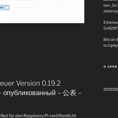
ban_3xr
ehetmzj
Ethereu
0x829F
Bitcoin 
bc1qj4g
© 1998
euer Version 0.19.2
www.wen
 – опубликованный – 公表 –
-Red
für den Raspberry Pi veröffentlicht