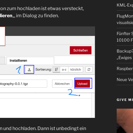
KML-Expo
ton zum hochladen ist etwas versteckt,
lieren
„, im Dialog zu finden.
FlugMoni
visualisi
Fünfter 
10100 F
Backup? 
„Ewiges 
Raspberr
Neue Ver
GIVE M
 und hochladen. Dann ist unbedingt ein