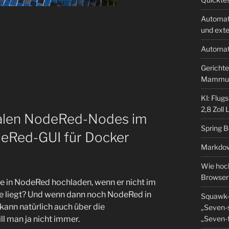
Automat
und ext
Automat
Gerichte
Mammu
KI: Flug
2,8 Zoll
okalen NodeRed-Nodes im
Spring 
deRed-GUI für Docker
Markdow
Wie hoch
Browser
e in NodeRed hochladen, wenn er nicht im
tte liegt? Und wenn dann noch NodeRed in
Squawk-
kann natürlich auch über die
„Seven-s
„Seven-f
l man ja nicht immer.