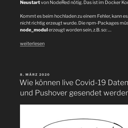
Neustart
von NodeRed nötig. Das ist im Docker Ko
Kommt es beim hochladen zu einem Fehler, kann e
nicht richtig erzeugt wurde. Die npm-Packages mü
node_modul
erzeugt worden sein, z.B. so: …
„Wie
weiterlesen
„geht“
ein
upload
eines
VERÖFFENTLICHT
8. MÄRZ 2020
lokalen
AM
Wie können live Covid-19 Date
NodeRed-
und Pushover gesendet werde
Nodes
im
tgz-
Archiv
Format
über