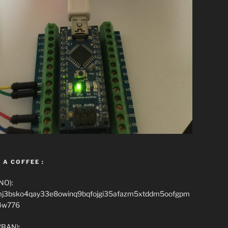
 A COFFEE :
NO):
mj3bsko4qay33e8owinq9bqfojgi35afazm5xtddm5oofgpm
4w776
(BAN):