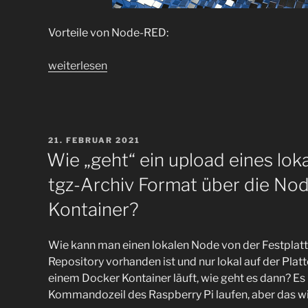
Vorteile von Node-RED:
„NodeRed
weiterlesen
ist
vor
17
Tagen
VERÖFFENTLICHT
21. FEBRUAR 2021
in
AM
Wie „geht“ ein upload eines l
Version
tgz-Archiv Format über die No
4.0.3
auch
Kontainer?
für
den
Wie kann man einen lokalen Node von der Festplatt
Raspberry
Repository vorhanden ist und nur lokal auf der Pla
Pi
einem Docker Kontainer läuft, wie geht es dann? Es 
veröffentlicht
Kommandozeil des Raspberry Pi laufen, aber das wil
worden“