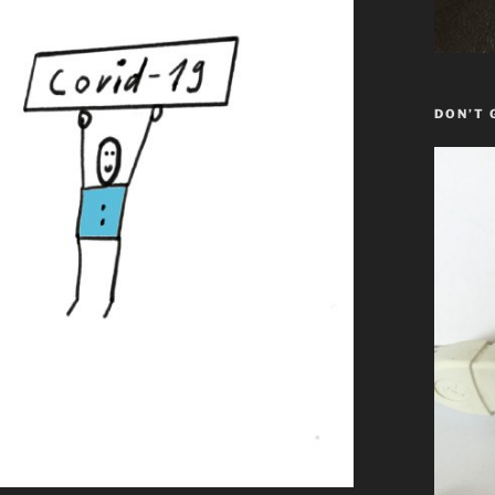
DON’T 