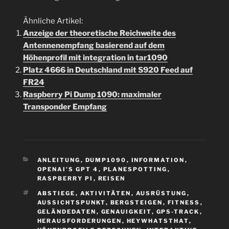
Ähnliche Artikel:
Anzeige der theoretische Reichweite des
Antennenempfang basierend auf dem
Höhenprofil mit integration in tar1090
Platz 4666 in Deutschland mit S920 Feed auf
FR24
Raspberry Pi Dump 1090: maximaler
Transponder Empfang
KATEGORIEN
ANLEITUNG
,
DUMP1090
,
INFORMATION
,
OPENAI’S GPT 4
,
PLANESPOTTING
,
RASPBERRY PI
,
REISEN
SCHLAGWÖRTER
ABSTIEGE
,
AKTIVITÄTEN
,
AUSRÜSTUNG
,
AUSSICHTSPUNKT
,
BERGSTEIGEN
,
FITNESS
,
GELÄNDEDATEN
,
GENAUIGKEIT
,
GPS-TRACK
,
HERAUSFORDERUNGEN
,
HEYWHATSTHAT
,