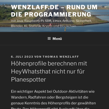
Zum
WENZLAFF.DE – RUND UM
Inhalt
DIE PROGRAMMIERUNG
springen
mit Java, Raspberry Pi, SDR, Linux, Arduino, Sicherheit,
Blender, KI, Statistik, Krypto und Blockchain
Menü
VERÖFFENTLICHT
6. JULI 2023
VON
THOMAS WENZLAFF
AM
Höhenprofile berechnen mit
HeyWhatsthat nicht nur für
Planespotter
Ein wichtiger Aspekt bei Outdoor-Aktivitäten wie
Wandern, Radfahren oder Bergsteigen ist die
genaue Kenntnis des Höhenprofils der gewählten