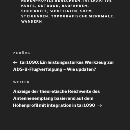
HÖHENPROFILE BERECHNEN
,
INTERAKTIVE
KARTE
,
OUTDOOR
,
RADFAHREN
,
SICHERHEIT
,
SICHTLINIEN
,
SRTM
,
STEIGUNGEN
,
TOPOGRAFISCHE MERKMALE
,
WANDERN
Beitragsnavigation
Vorheriger
ZURÜCK
Beitrag
tar1090: Ein leistungsstarkes Werkzeug zur
ADS-B-Flugverfolgung – Wie updaten?
Nächster
WEITER
Beitrag
Anzeige der theoretische Reichweite des
Antennenempfang basierend auf dem
Höhenprofil mit integration in tar1090