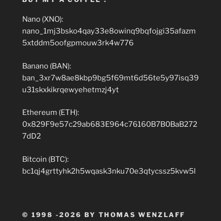
Nano (XNO):
nano_1mj3bsko4qay33e8owinq9bqfojgi35afazm
5xtddm5oofgpmouw3rk4w776
Banano (BAN):
ban_3xr7w8ae8kbp9bg5f69mt6d56te5y97isq39
u31skxkikrqewyehetmzj4yt
Ethereum (ETH):
0x829F9e57c29ab683E964c76160B7B0BaB272
7dD2
Bitcoin (BTC):
bc1qj4grttyhk2h5wqask3nku70e3qtycssz5kvw5l
© 1998 -2026 BY THOMAS WENZLAFF