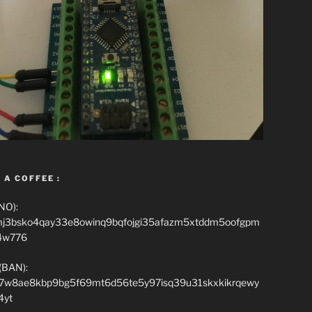
 A COFFEE :
NO):
mj3bsko4qay33e8owinq9bqfojgi35afazm5xtddm5oofgpm
4w776
(BAN):
7w8ae8kbp9bg5f69mt6d56te5y97isq39u31skxkikrqewy
4yt