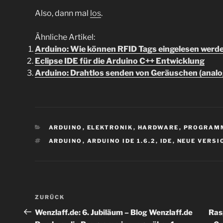
Also, dann mal
los
.
Ähnliche Artikel:
Arduino: Wie können RFID Tags eingelesen werd
Eclipse IDE für die Arduino C++ Entwicklung
Arduino: Drahtlos senden von Geräuschen (analog
KATEGORIEN
ARDUINO
,
ELEKTRONIK
,
HARDWARE
,
PROGRAM
SCHLAGWÖRTER
ARDUINO
,
ARDUINO IDE 1.6.2
,
IDE
,
NEUE VERSI
Beitragsnavigation
Vorheriger
ZURÜCK
Beitrag
Wenzlaff.de: 6. Jubiläum – Blog Wenzlaff.de
Ras