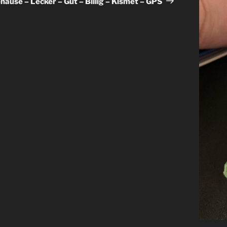
häuse – Lecker – Gut – Billig – Kismet – GPS