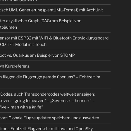
isch UML Generierung (plantUML-Format) mit ArchUnit
ter azyklischer Graph (DAG) am Beispiel von
tbäumen
sensor mit ESP32 mit WIFI & Bluetooth Entwicklungsboard
 LCD TFT Modul mit Touch
Boot vs. Quarkus am Beispiel von STOMP
n Kurzreferenz
 fliegen die Flugzeuge gerade über uns? – Echtzeit im
Codes, auch Transpondercodes weltweit anzeigen:
even – going to heaven“ – „Seven-six – hear nix“ –
ive – man with a knife“
rt: Globale Flugzeugdaten speichern und auswerten
tor – Echtzeit-Flugverkehr mit Java und OpenSky