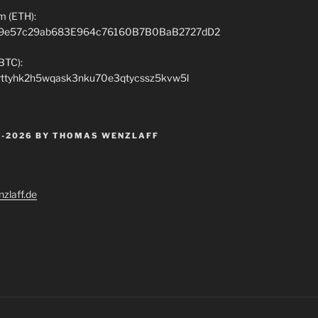
m (ETH):
9e57c29ab683E964c76160B7B0BaB2727dD2
(BTC):
rttyhk2h5wqask3nku70e3qtycssz5kvw5l
 -2026 BY THOMAS WENZLAFF
zlaff.de