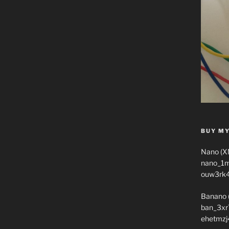
BUY MY
Nano (X
nano_1
ouw3rk
Banano 
ban_3xr
ehetmzj