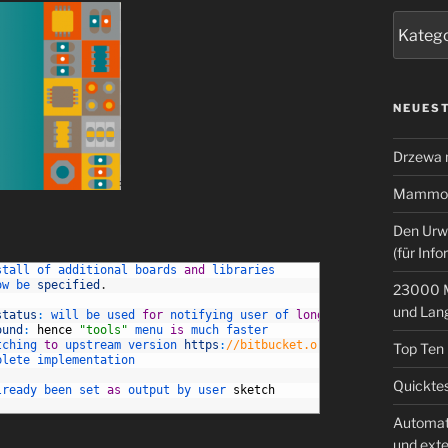
Kategor
NEUEST
Drzewa
Mammoth
Den Urw
(für Info
stall 
of 
additional 
boards 
and
libraries
ow 
be 
specified
.
23000 M
und Lan
status
:
will 
be 
used 
for
notifying 
user 
of 
long
running 
startup 
ound
:
hence
"tools"
menu 
is
much 
faster
tching 
to
upstream 
version 
https
:
//bitbucket.org/infinitekind/ap
Top Ten
plete 
implementation
Quicktes
lready 
been 
set 
as
output 
by 
user 
sketch
Automat
und ext