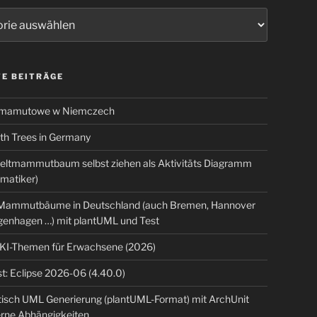
ien
E BEITRÄGE
 mamutowe w Niemczech
 Trees in Germany
eltmammutbaum selbst ziehen als Aktivitäts Diagramm
rmatiker)
ammutbäume in Deutschland (auch Bremen, Hannover
genhagen …) mit plantUML und Test
tasks
pbundler/
 KI-Themen für Erwachsene (2026)
t: Eclipse 2026-06 (4.40.0)
isch UML Generierung (plantUML-Format) mit ArchUnit
erne Abhängigkeiten