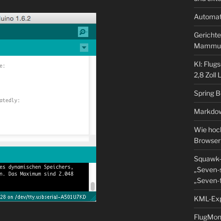
Automat
Gerichte
Mammu
KI: Flug
2,8 Zoll
Spring 
Markdow
Wie hoch
Browser
Squawk-
„Seven-s
„Seven-f
KML-Expo
FlugMoni