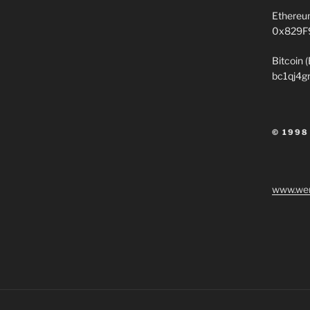
Ethereu
0x829F
Bitcoin 
bc1qj4g
© 1998
www.wen