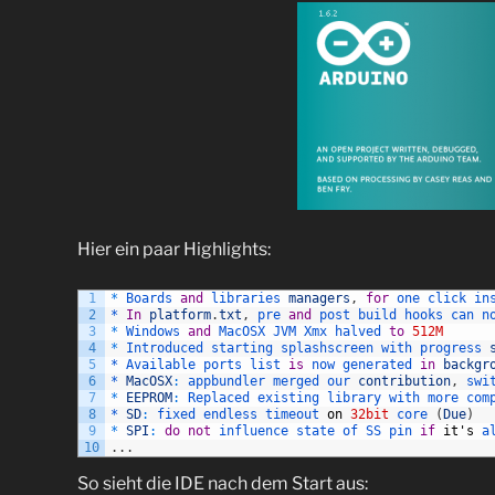
Hier ein paar Highlights:
1
*
Boards 
and
libraries 
managers
,
for
one 
click 
in
2
*
In
platform
.
txt
,
pre 
and
post 
build 
hooks 
can 
n
3
*
Windows 
and
MacOSX 
JVM 
Xmx 
halved 
to
512M
4
*
Introduced 
starting 
splashscreen 
with 
progress 
5
*
Available 
ports 
list 
is
now 
generated 
in
backgr
6
*
MacOSX
:
appbundler 
merged 
our 
contribution
,
swi
7
*
EEPROM
:
Replaced 
existing 
library 
with 
more 
com
8
*
SD
:
fixed 
endless 
timeout 
on
32bit
core
(
Due
)
9
*
SPI
:
do
not
influence 
state 
of 
SS 
pin 
if
it
'
s
a
10
.
.
.
So sieht die IDE nach dem Start aus: