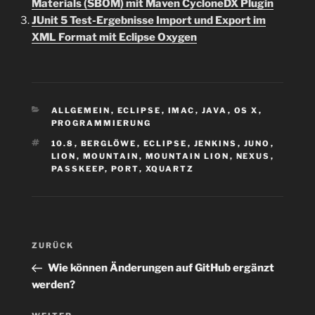
Materials (SBOM) mit Maven CycloneDX Plugin
JUnit 5 Test-Ergebnisse Import und Export im
XML Format mit Eclipse Oxygen
KATEGORIEN
ALLGEMEIN
,
ECLIPSE
,
IMAC
,
JAVA
,
OS X
,
PROGRAMMIERUNG
SCHLAGWÖRTER
10.8
,
BERGLÖWE
,
ECLIPSE
,
JENKINS
,
JUNO
,
LION
,
MOUNTAIN
,
MOUNTAIN LION
,
NEXUS
,
PASSKEEP
,
PORT
,
XQUARTZ
Beitragsnavigation
Vorheriger
ZURÜCK
Beitrag
Wie können Änderungen auf GitHub ergänzt
werden?