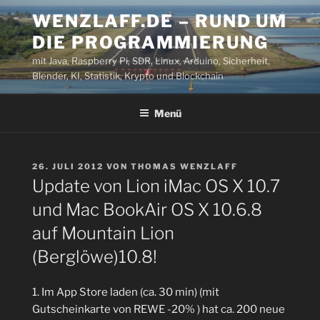
Zum
WENZLAFF.DE – RUND UM
Inhalt
DIE PROGRAMMIERUNG
springen
mit Java, Raspberry Pi, SDR, Linux, Arduino, Sicherheit,
Blender, KI, Statistik, Krypto und Blockchain
Menü
VERÖFFENTLICHT
26. JULI 2012
VON
THOMAS WENZLAFF
AM
Update von Lion iMac OS X 10.7
und Mac BookAir OS X 10.6.8
auf Mountain Lion
(Berglöwe)10.8!
1. Im App Store laden (ca. 30 min) (mit
Gutscheinkarte von REWE -20% ) hat ca. 200 neue