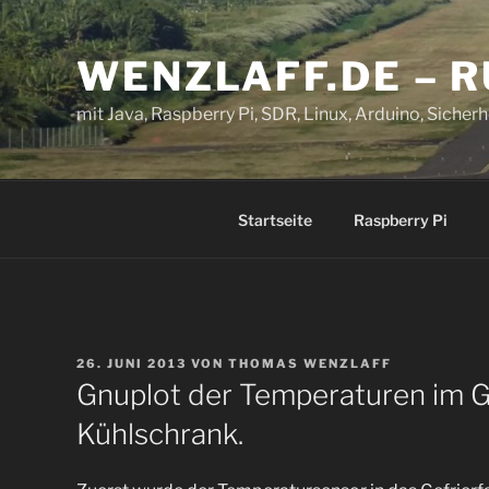
Zum
Inhalt
WENZLAFF.DE – 
springen
mit Java, Raspberry Pi, SDR, Linux, Arduino, Sicherhe
Startseite
Raspberry Pi
VERÖFFENTLICHT
26. JUNI 2013
VON
THOMAS WENZLAFF
AM
Gnuplot der Temperaturen im G
Kühlschrank.