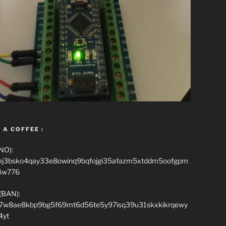
 A COFFEE :
NO):
mj3bsko4qay33e8owinq9bqfojgi35afazm5xtddm5oofgpm
4w776
(BAN):
7w8ae8kbp9bg5f69mt6d56te5y97isq39u31skxkikrqewy
4yt