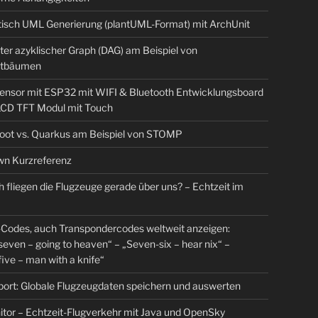
isch UML Generierung (plantUML-Format) mit ArchUnit
ter azyklischer Graph (DAG) am Beispiel von
tbäumen
sensor mit ESP32 mit WIFI & Bluetooth Entwicklungsboard
 LCD TFT Modul mit Touch
Boot vs. Quarkus am Beispiel von STOMP
n Kurzreferenz
 fliegen die Flugzeuge gerade über uns? – Echtzeit im
Codes, auch Transpondercodes weltweit anzeigen:
even – going to heaven“ – „Seven-six – hear nix“ –
ive – man with a knife“
rt: Globale Flugzeugdaten speichern und auswerten
tor – Echtzeit-Flugverkehr mit Java und OpenSky