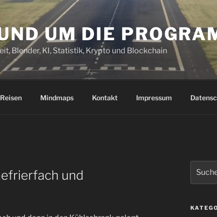
RUND UM DIE PROGR
it, Blender, KI, Statistik, Krypto und Blockchain
Reisen
Mindmaps
Kontakt
Impressum
Datensc
Suchen
efrierfach und
nach:
KATEG