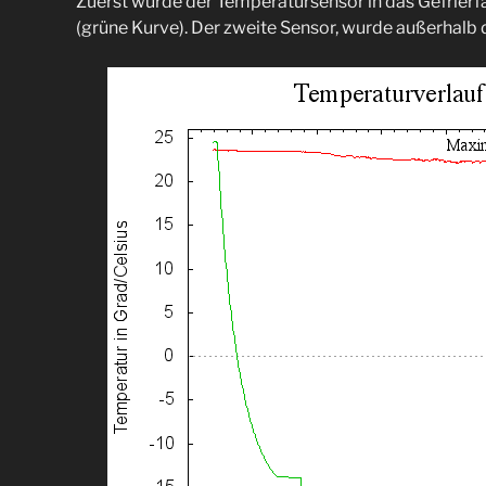
Zuerst wurde der Temperatursensor in das Gefrierf
(grüne Kurve). Der zweite Sensor, wurde außerhalb d