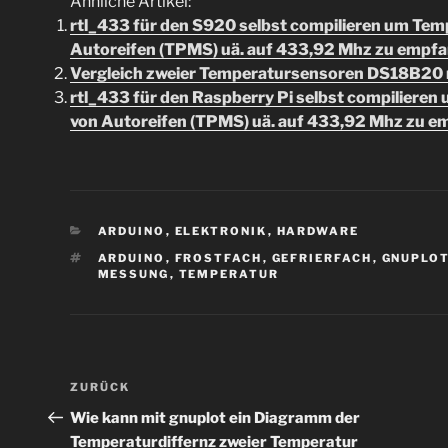
Ähnliche Artikel:
rtl_433 für den S920 selbst compilieren um Te
Autoreifen (TPMS) uä. auf 433,92 Mhz zu empf
Vergleich zweier Temperatursensoren DS18B20 
rtl_433 für den Raspberry Pi selbst compiliere
von Autoreifen (TPMS) uä. auf 433,92 Mhz zu 
KATEGORIEN
ARDUINO
,
ELEKTRONIK
,
HARDWARE
SCHLAGWÖRTER
ARDUINO
,
FROSTFACH
,
GEFRIERFACH
,
GNUPLO
MESSUNG
,
TEMPERATUR
Beitragsnavigation
Vorheriger
ZURÜCK
Beitrag
Wie kann mit gnuplot ein Diagramm der
Temperaturdiffernz zweier Temperatur