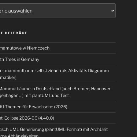
ien
E BEITRÄGE
 mamutowe w Niemczech
 Trees in Germany
eltmammutbaum selbst ziehen als Aktivitäts Diagramm
rmatiker)
ammutbäume in Deutschland (auch Bremen, Hannover
genhagen …) mit plantUML und Test
 KI-Themen für Erwachsene (2026)
t: Eclipse 2026-06 (4.40.0)
isch UML Generierung (plantUML-Format) mit ArchUnit
erne Abhängigkeiten