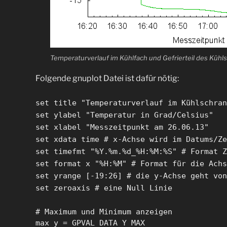
Temperaturverlauf im Kühlfach und Gefrierteil des Kühl
Folgende gnuplot Datei ist dafür nötig:
set title "Temperaturverlauf im Kühlschran
set ylabel "Temperatur in Grad/Celsius"
set xlabel "Messzeitpunkt am 26.06.13"
set xdata time # x-Achse wird im Datums/Ze
set timefmt "%Y.%m.%d_%H:%M:%S" # Format Z
set format x "%H:%M" # Format für die Achs
set yrange [-19:26] # die y-Achse geht von
set zeroaxis # eine Null Linie
# Maximum und Minimum anzeigen
max_y = GPVAL_DATA_Y_MAX