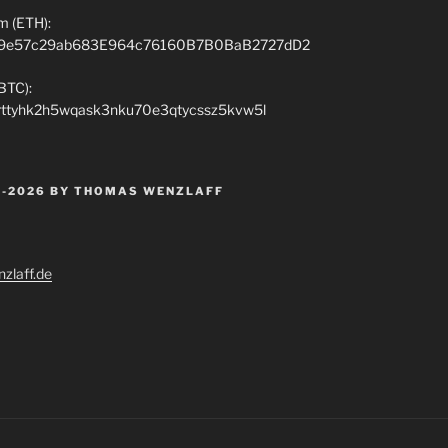
m (ETH):
9e57c29ab683E964c76160B7B0BaB2727dD2
(BTC):
rttyhk2h5wqask3nku70e3qtycssz5kvw5l
 -2026 BY THOMAS WENZLAFF
zlaff.de