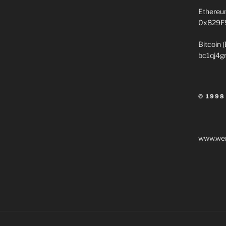
Ethereu
0x829F
Bitcoin 
bc1qj4g
© 1998
www.wen