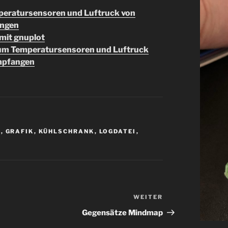
mperatursensoren und Luftruck von
angen
mit gnuplot
n um Temperatursensoren und Luftruck
empfangen
T
,
GRAFIK
,
KÜHLSCHRANK
,
LOGDATEI
,
WEITER
Nächster
Beitrag
Gegensätze Mindmap