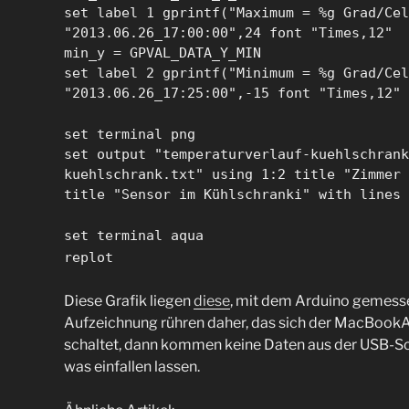
set label 1 gprintf("Maximum = %g Grad/Cel
"2013.06.26_17:00:00",24 font "Times,12"
min_y = GPVAL_DATA_Y_MIN
set label 2 gprintf("Minimum = %g Grad/Cel
"2013.06.26_17:25:00",-15 font "Times,12"
set terminal png
set output "temperaturverlauf-kuehlschrank
kuehlschrank.txt" using 1:2 title "Zimmer 
title "Sensor im Kühlschranki" with lines
set terminal aqua
replot
Diese Grafik liegen
diese
, mit dem Arduino gemesse
Aufzeichnung rühren daher, das sich der MacBookAi
schaltet, dann kommen keine Daten aus der USB-Sc
was einfallen lassen.