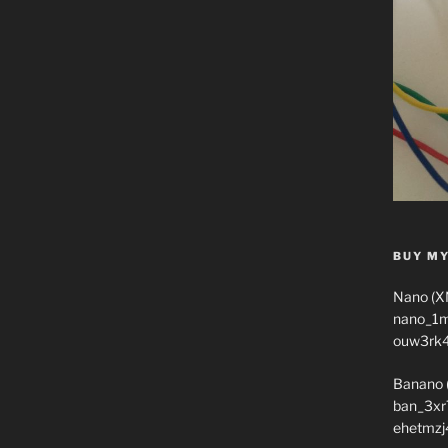
BUY MY
Nano (X
nano_1
ouw3rk
Banano 
ban_3xr
ehetmzj