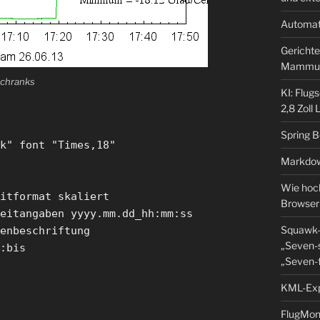
Automat
Gerichte
Mammu
schranks
KI: Flug
2,8 Zoll
Spring 
k" font "Times,18"
Markdow
Wie hoch
itformat skaliert
Browser
eitangaben yyyy.mm.dd_hh:mm:ss
Squawk-
enbeschriftung
„Seven-s
:bis
„Seven-f
KML-Expo
FlugMoni