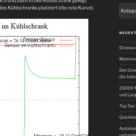
ach und dann in den Kühlschrank gelegt
Kategor
es Kühlschranks platziert (die rote Kurve).
NEUEST
Drzewa
Mammoth
Den Urw
(für Info
23000 M
und Lan
Top Ten
Quicktes
Automat
und ext