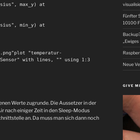
sius", max_y) at
visualisi
Fünfter 
10100 F
sius", min_y) at
Backup? 
„Ewiges 
.png"plot "temperatur-
Raspberr
Sensor" with lines, "" using 1:3
Neue Ver
GIVE M
nen Werte zugrunde. Die Aussetzer in der
r nach einiger Zeit in den Sleep-Modus
hnittstelle an. Da muss man sich dann noch