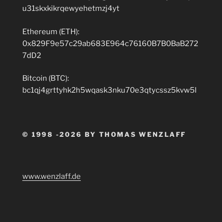
u31skxkikrqewyehetmzj4yt
Ethereum (ETH):
0x829F9e57c29ab683E964c76160B7B0BaB272
7dD2
Bitcoin (BTC):
bc1qj4grttyhk2h5wqask3nku70e3qtycssz5kvw5l
© 1998 -2026 BY THOMAS WENZLAFF
www.wenzlaff.de