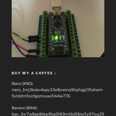
BUY MY A COFFEE :
Nano (XNO):
nano_1mj3bsko4qay33e8owinq9bqfojgi35afazm
5xtddm5oofgpmouw3rk4w776
Banano (BAN):
ban_3xr7w8ae8kbp9bg5f69mt6d56te5y97isq39