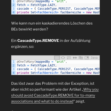
1
@OneToMany
(
mappedBy
=
"arzt"
,
2
fetch
=
FetchType
.
LAZY
,
3
cascade
=
{
CascadeType
.
PERSIST
,
CascadeType
.
MERGE
}
)
4
private
Set
<Fachbereich>
fachbereiche
=
new
HashSet
<>
(
Wie kann nun ein kaskadierendes Löschen des
BEs bewirkt werden?
Ein
CascadeType.REMOVE
in der Aufzählung
ergänzen, so:
Java
1
@OneToMany
(
mappedBy
=
"arzt"
,
2
fetch
=
FetchType
.
LAZY
,
3
cascade
=
{
CascadeType
.
PERSIST
,
CascadeType
.
MERGE
,
Ca
4
private
Set
<Fachbereich>
fachbereiche
=
new
HashSet
<>
(
Das löst zwar das Problem mit der Exception, ist
aber nicht so performant wie der Artikel „
Why you
should avoid CascadeType.REMOVE for to-many
associations and what to do instead
“ zeigt.