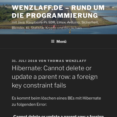
Zum
WENZLAFF.DE – RUND UM
Inhalt
DIE PROGRAMMIERUNG
springen
mit Java, Raspberry Pi, SDR, Linux, Arduino, Sicherheit,
Blender, KI, Statistik, Krypto und Blockchain
Menü
VERÖFFENTLICHT
31. JULI 2018
VON
THOMAS WENZLAFF
AM
Hibernate: Cannot delete or
update a parent row: a foreign
key constraint fails
Es kommt beim löschen eines BEs mit Hibernate
zu folgenden Error:
„
Cannot delete or update a parent row: a foreign