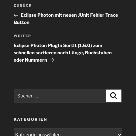
Beitragsnavigation
Vorheriger
ZURÜCK
Beitrag
Eclipse Photon mit neuen JUnit Fehler Trace
Button
Nächster
WEITER
Beitrag
Eclipse Photon PlugIn SortIt (1.6.0) zum
schnellen sortieren nach Länge, Buchstaben
oder Nummern
Suchen
Suchen
nach:
KATEGORIEN
Kategorien